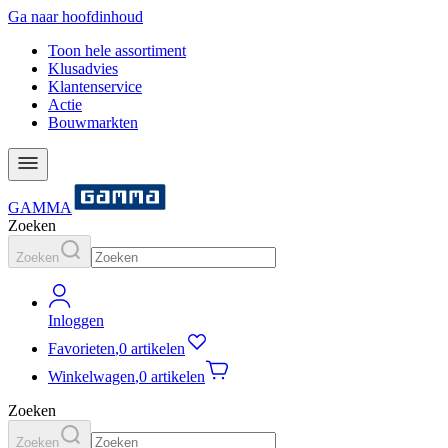
Ga naar hoofdinhoud
Toon hele assortiment
Klusadvies
Klantenservice
Actie
Bouwmarkten
GAMMA
Zoeken
Zoeken
Inloggen
Favorieten
,
0 artikelen
Winkelwagen
,
0 artikelen
Zoeken
Zoeken