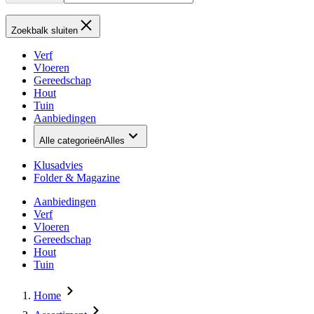
Zoekbalk sluiten
Verf
Vloeren
Gereedschap
Hout
Tuin
Aanbiedingen
Alle categorieën
Alles
Klusadvies
Folder & Magazine
Aanbiedingen
Verf
Vloeren
Gereedschap
Hout
Tuin
Home