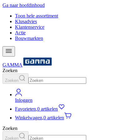
Ga naar hoofdinhoud
Toon hele assortiment
Klusadvies
Klantenservice
Actie
Bouwmarkten
GAMMA
Zoeken
Zoeken
Inloggen
Favorieten
,
0 artikelen
Winkelwagen
,
0 artikelen
Zoeken
Zoeken