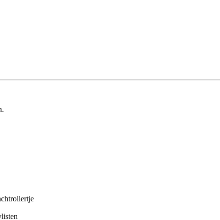
n.
chtrollertje
listen