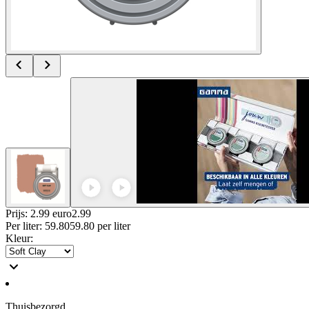
Prijs: 2.99 euro
2
.
99
Per
liter
:
59.80
59.80
per
liter
Kleur
:
Thuisbezorgd