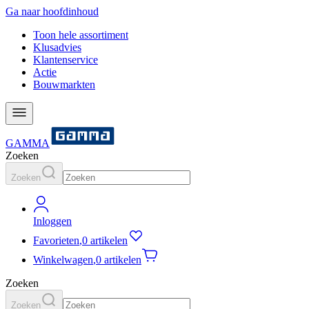
Ga naar hoofdinhoud
Toon hele assortiment
Klusadvies
Klantenservice
Actie
Bouwmarkten
GAMMA
Zoeken
Zoeken
Inloggen
Favorieten
,
0 artikelen
Winkelwagen
,
0 artikelen
Zoeken
Zoeken