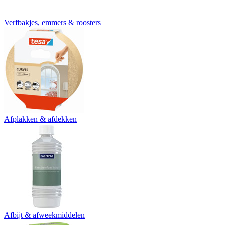
Verfbakjes, emmers & roosters
Afplakken & afdekken
Afbijt & afweekmiddelen