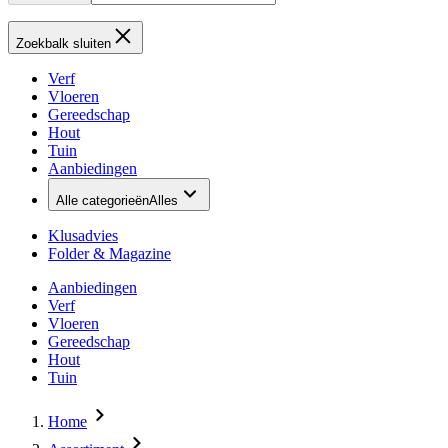
Zoekbalk sluiten
Verf
Vloeren
Gereedschap
Hout
Tuin
Aanbiedingen
Alle categorieën
Alles
Klusadvies
Folder & Magazine
Aanbiedingen
Verf
Vloeren
Gereedschap
Hout
Tuin
Home