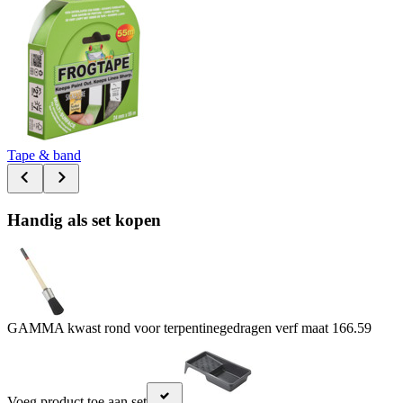
Tape & band
Handig als set kopen
GAMMA kwast rond voor terpentinegedragen verf maat 16
6.59
Voeg product toe aan set