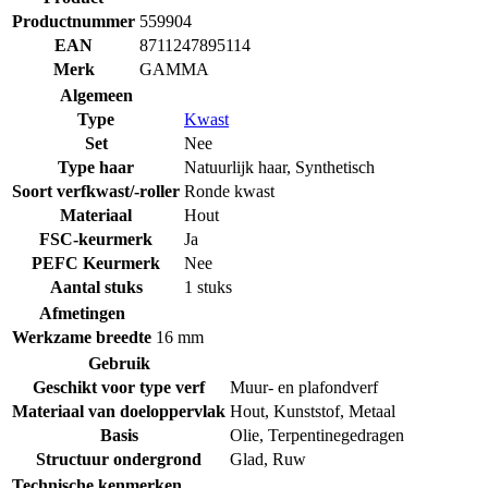
Productnummer
559904
EAN
8711247895114
Merk
GAMMA
Algemeen
Type
Kwast
Set
Nee
Type haar
Natuurlijk haar
,
Synthetisch
Soort verfkwast/-roller
Ronde kwast
Materiaal
Hout
FSC-keurmerk
Ja
PEFC Keurmerk
Nee
Aantal stuks
1 stuks
Afmetingen
Werkzame breedte
16 mm
Gebruik
Geschikt voor type verf
Muur- en plafondverf
Materiaal van doeloppervlak
Hout
,
Kunststof
,
Metaal
Basis
Olie
,
Terpentinegedragen
Structuur ondergrond
Glad
,
Ruw
Technische kenmerken