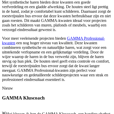
Met synthetische haren bieden deze kwasten een goede
verfverdeling en een gladde afwerking. De houten steel ligt prettig
in de hand, zodat je comfortabel kunt schilderen. Daarnaast zorgt de
roestvrijstalen bus ervoor dat deze kwasten herbruikbaar zijn en niet
gaan roesten. Dit maakt GAMMA-kwasten ideaal voor projecten
zoals het schilderen van muren, plafonds of meubels, waarbij een
verzorgd eindresultaat gewenst is.
Voor meer veeleisende projecten bieden
GAMMA Professional-
kwasten
een nog hoger niveau van kwaliteit. Deze kwasten
combineren synthetische en natuurlijke haren, wat zorgt voor een
uitstekende verfopname en een gelijkmatige verdeling. Door de
wijze waarop de haren in de bus verwerkt zijn, blijven de haren
stevig op hun plek. De houten steel geeft extra controle en comfort,
terwijl de roestvrijstalen bus ervoor zorgt dat de kwast langer
meegaat. GAMMA Professional-kwasten zijn perfect voor
nauwkeurige en gedetailleerde schilderprojecten waar een strak en
professioneel eindresultaat essentieel is.
Nieuw
GAMMA Kluscoach
👋
Hoi klusser, ik ben de GAMMA Kluscoach, een handige chatbot,