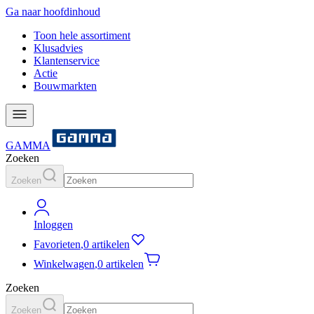
Ga naar hoofdinhoud
Toon hele assortiment
Klusadvies
Klantenservice
Actie
Bouwmarkten
GAMMA
Zoeken
Zoeken
Inloggen
Favorieten
,
0 artikelen
Winkelwagen
,
0 artikelen
Zoeken
Zoeken