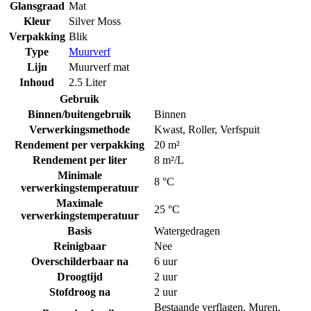
Glansgraad
Mat
Kleur
Silver Moss
Verpakking
Blik
Type
Muurverf
Lijn
Muurverf mat
Inhoud
2.5 Liter
Gebruik
Binnen/buitengebruik
Binnen
Verwerkingsmethode
Kwast
,
Roller
,
Verfspuit
Rendement per verpakking
20 m²
Rendement per liter
8 m²/L
Minimale
8 °C
verwerkingstemperatuur
Maximale
25 °C
verwerkingstemperatuur
Basis
Watergedragen
Reinigbaar
Nee
Overschilderbaar na
6 uur
Droogtijd
2 uur
Stofdroog na
2 uur
Bestaande verflagen
,
Muren
,