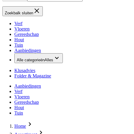
Zoekbalk sluiten
Verf
Vloeren
Gereedschap
Hout
Tuin
Aanbiedingen
Alle categorieën
Alles
Klusadvies
Folder & Magazine
Aanbiedingen
Verf
Vloeren
Gereedschap
Hout
Tuin
Home