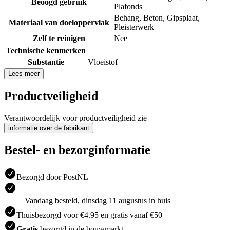
Beoogd gebruik
Plafonds
Behang
,
Beton
,
Gipsplaat
,
Materiaal van doeloppervlak
Pleisterwerk
Zelf te reinigen
Nee
Technische kenmerken
Substantie
Vloeistof
Lees meer
Productveiligheid
Verantwoordelijk voor productveiligheid zie
informatie over de fabrikant
Bestel- en bezorginformatie
Bezorgd door PostNL
Vandaag besteld, dinsdag 11 augustus in huis
Thuisbezorgd voor €4.95 en gratis vanaf €50
Gratis
bezorgd in de bouwmarkt