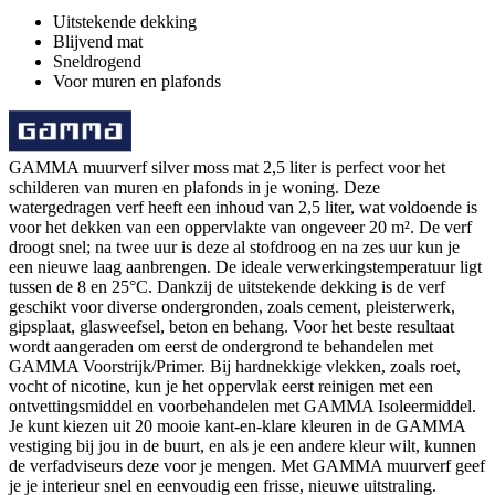
Uitstekende dekking
Blijvend mat
Sneldrogend
Voor muren en plafonds
GAMMA muurverf silver moss mat 2,5 liter is perfect voor het
schilderen van muren en plafonds in je woning. Deze
watergedragen verf heeft een inhoud van 2,5 liter, wat voldoende is
voor het dekken van een oppervlakte van ongeveer 20 m². De verf
droogt snel; na twee uur is deze al stofdroog en na zes uur kun je
een nieuwe laag aanbrengen. De ideale verwerkingstemperatuur ligt
tussen de 8 en 25°C. Dankzij de uitstekende dekking is de verf
geschikt voor diverse ondergronden, zoals cement, pleisterwerk,
gipsplaat, glasweefsel, beton en behang. Voor het beste resultaat
wordt aangeraden om eerst de ondergrond te behandelen met
GAMMA Voorstrijk/Primer. Bij hardnekkige vlekken, zoals roet,
vocht of nicotine, kun je het oppervlak eerst reinigen met een
ontvettingsmiddel en voorbehandelen met GAMMA Isoleermiddel.
Je kunt kiezen uit 20 mooie kant-en-klare kleuren in de GAMMA
vestiging bij jou in de buurt, en als je een andere kleur wilt, kunnen
de verfadviseurs deze voor je mengen. Met GAMMA muurverf geef
je je interieur snel en eenvoudig een frisse, nieuwe uitstraling.