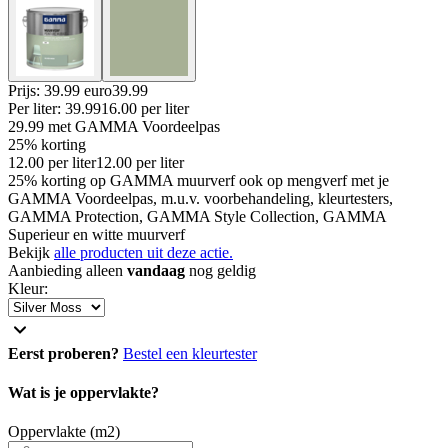
Prijs: 39.99 euro
39
.
99
Per
liter
:
39.99
16.00
per
liter
29.99
met GAMMA Voordeelpas
25% korting
12.00
per
liter
12.00
per
liter
25% korting op GAMMA muurverf ook op mengverf met je
GAMMA Voordeelpas, m.u.v. voorbehandeling, kleurtesters,
GAMMA Protection, GAMMA Style Collection, GAMMA
Superieur en witte muurverf
Bekijk
alle producten uit deze actie.
Aanbieding alleen
vandaag
nog geldig
Kleur
:
Eerst proberen?
Bestel een kleurtester
Wat is je oppervlakte?
Oppervlakte (m2)