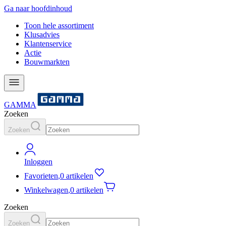
Ga naar hoofdinhoud
Toon hele assortiment
Klusadvies
Klantenservice
Actie
Bouwmarkten
GAMMA
Zoeken
Zoeken
Inloggen
Favorieten
,
0 artikelen
Winkelwagen
,
0 artikelen
Zoeken
Zoeken