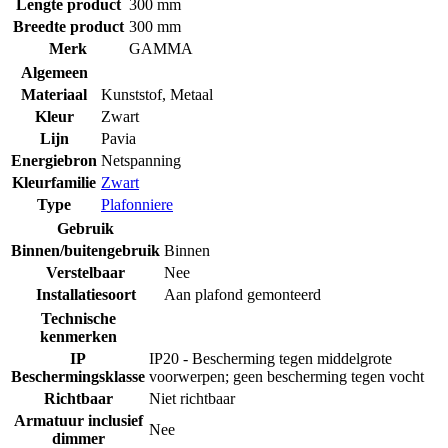
Lengte product
300 mm
Breedte product
300 mm
Merk
GAMMA
Algemeen
Materiaal
Kunststof
,
Metaal
Kleur
Zwart
Lijn
Pavia
Energiebron
Netspanning
Kleurfamilie
Zwart
Type
Plafonniere
Gebruik
Binnen/buitengebruik
Binnen
Verstelbaar
Nee
Installatiesoort
Aan plafond gemonteerd
Technische
kenmerken
IP
IP20 - Bescherming tegen middelgrote
Beschermingsklasse
voorwerpen; geen bescherming tegen vocht
Richtbaar
Niet richtbaar
Armatuur inclusief
Nee
dimmer