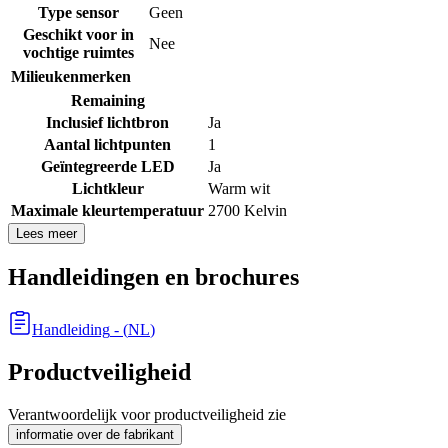
Type sensor
Geen
Geschikt voor in
Nee
vochtige ruimtes
Milieukenmerken
Remaining
Inclusief lichtbron
Ja
Aantal lichtpunten
1
Geïntegreerde LED
Ja
Lichtkleur
Warm wit
Maximale kleurtemperatuur
2700 Kelvin
Lees meer
Handleidingen en brochures
Handleiding
- (
NL
)
Productveiligheid
Verantwoordelijk voor productveiligheid zie
informatie over de fabrikant