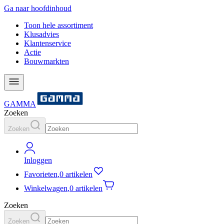
Ga naar hoofdinhoud
Toon hele assortiment
Klusadvies
Klantenservice
Actie
Bouwmarkten
GAMMA
Zoeken
Zoeken
Inloggen
Favorieten
,
0 artikelen
Winkelwagen
,
0 artikelen
Zoeken
Zoeken