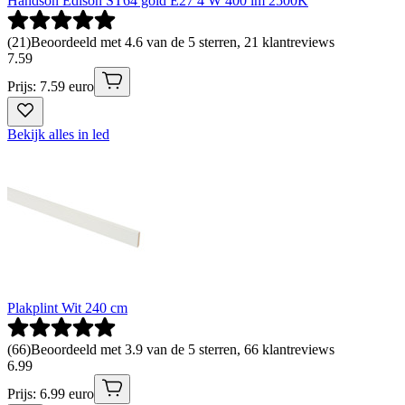
Handson Edison ST64 gold E27 4 W 400 lm 2500K
(
21
)
Beoordeeld met 4.6 van de 5 sterren, 21 klantreviews
7
.
59
Prijs: 7.59 euro
Bekijk alles in led
Plakplint Wit 240 cm
(
66
)
Beoordeeld met 3.9 van de 5 sterren, 66 klantreviews
6
.
99
Prijs: 6.99 euro