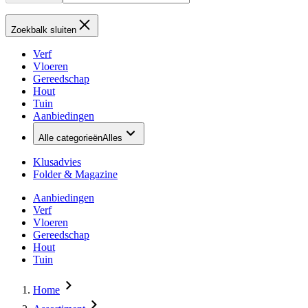
Zoekbalk sluiten
Verf
Vloeren
Gereedschap
Hout
Tuin
Aanbiedingen
Alle categorieën
Alles
Klusadvies
Folder & Magazine
Aanbiedingen
Verf
Vloeren
Gereedschap
Hout
Tuin
Home