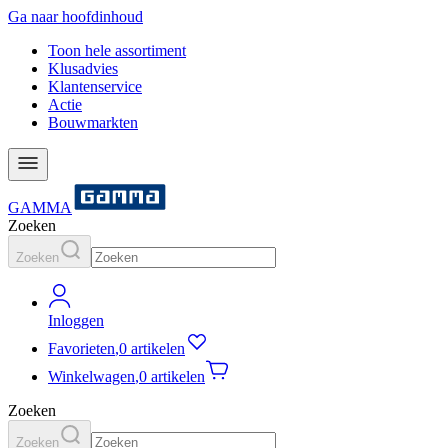
Ga naar hoofdinhoud
Toon hele assortiment
Klusadvies
Klantenservice
Actie
Bouwmarkten
GAMMA
Zoeken
Zoeken
Inloggen
Favorieten
,
0 artikelen
Winkelwagen
,
0 artikelen
Zoeken
Zoeken