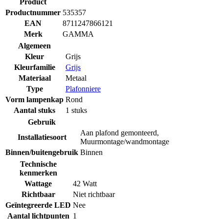
Product
Productnummer
535357
EAN
8711247866121
Merk
GAMMA
Algemeen
Kleur
Grijs
Kleurfamilie
Grijs
Materiaal
Metaal
Type
Plafonniere
Vorm lampenkap
Rond
Aantal stuks
1 stuks
Gebruik
Aan plafond gemonteerd
,
Installatiesoort
Muurmontage/wandmontage
Binnen/buitengebruik
Binnen
Technische
kenmerken
Wattage
42 Watt
Richtbaar
Niet richtbaar
Geïntegreerde LED
Nee
Aantal lichtpunten
1