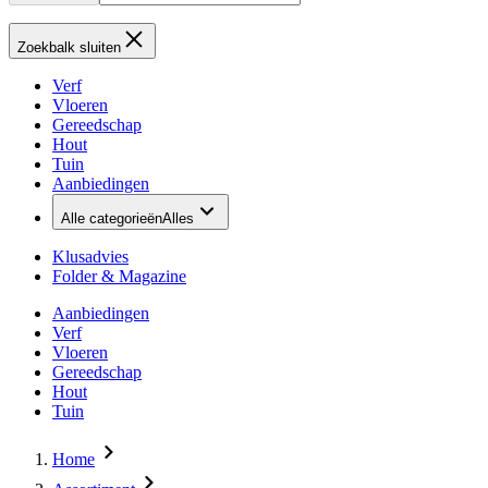
Zoekbalk sluiten
Verf
Vloeren
Gereedschap
Hout
Tuin
Aanbiedingen
Alle categorieën
Alles
Klusadvies
Folder & Magazine
Aanbiedingen
Verf
Vloeren
Gereedschap
Hout
Tuin
Home