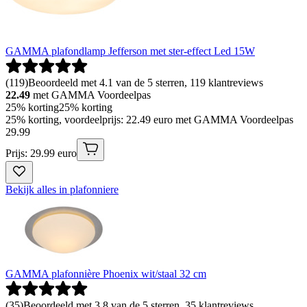
GAMMA plafondlamp Jefferson met ster-effect Led 15W
(
119
)
Beoordeeld met 4.1 van de 5 sterren, 119 klantreviews
22.49
met GAMMA Voordeelpas
25% korting
25% korting
25% korting, voordeelprijs: 22.49 euro met GAMMA Voordeelpas
29
.
99
Prijs: 29.99 euro
Bekijk alles in plafonniere
GAMMA plafonnière Phoenix wit/staal 32 cm
(
35
)
Beoordeeld met 3.8 van de 5 sterren, 35 klantreviews