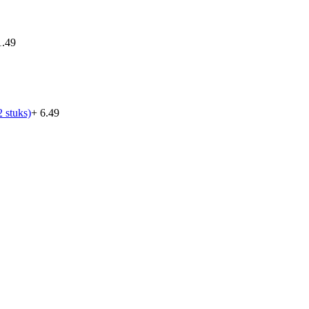
1.49
 stuks)
+ 6.49