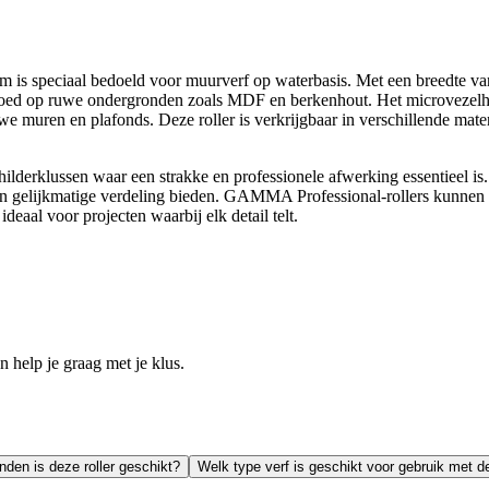
 speciaal bedoeld voor muurverf op waterbasis. Met een breedte van 1
goed op ruwe ondergronden zoals MDF en berkenhout. Het microvezelhaa
e muren en plafonds. Deze roller is verkrijgbaar in verschillende mate
lderklussen waar een strakke en professionele afwerking essentieel is.
en gelijkmatige verdeling bieden. GAMMA Professional-rollers kunnen 
ideaal voor projecten waarbij elk detail telt.
help je graag met je klus.
den is deze roller geschikt?
Welk type verf is geschikt voor gebruik met de