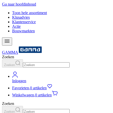
Ga naar hoofdinhoud
Toon hele assortiment
Klusadvies
Klantenservice
Actie
Bouwmarkten
GAMMA
Zoeken
Zoeken
Inloggen
Favorieten
,
0 artikelen
Winkelwagen
,
0 artikelen
Zoeken
Zoeken