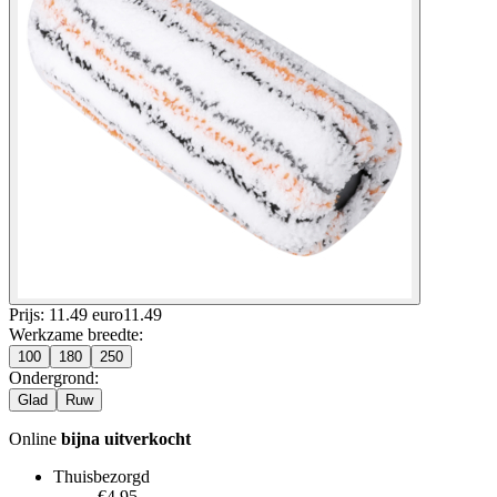
Prijs: 11.49 euro
11
.
49
Werkzame breedte
:
100
180
250
Ondergrond
:
Glad
Ruw
Online
bijna uitverkocht
Thuisbezorgd
€4.95