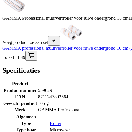
GAMMA Professional muurverfroller voor ruwe ondergrond 18 cm
1
Voeg product toe aan set
GAMMA professional muurverfroller voor ruwe ondergrond 10 cm (2
Totaal 11.49
Specificaties
Product
Productnummer
559029
EAN
8711247892564
Gewicht product
105 gr
Merk
GAMMA Professional
Algemeen
Type
Roller
Type haar
Microvezel