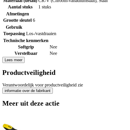
Materiaal (detail)
CR-V (Chroom-vanadiumstaal)
,
Staal
Aantal stuks
1 stuks
Afmetingen
Grootte sleutel
6
Gebruik
Toepassing
Los-/vastdraaien
Technische kenmerken
Softgrip
Nee
Verstelbaar
Nee
Lees meer
Productveiligheid
Verantwoordelijk voor productveiligheid zie
informatie over de fabrikant
Meer uit deze actie