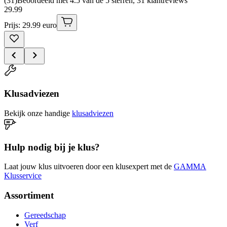
(
31
)
Beoordeeld met 4.5 van de 5 sterren, 31 klantreviews
29
.
99
Prijs: 29.99 euro
Klusadviezen
Bekijk onze handige
klusadviezen
Hulp nodig bij je klus?
Laat jouw klus uitvoeren door een klusexpert met de
GAMMA
Klusservice
Assortiment
Gereedschap
Verf