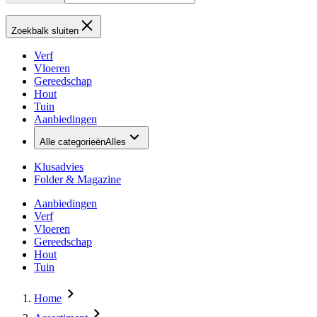
Zoekbalk sluiten
Verf
Vloeren
Gereedschap
Hout
Tuin
Aanbiedingen
Alle categorieën
Alles
Klusadvies
Folder & Magazine
Aanbiedingen
Verf
Vloeren
Gereedschap
Hout
Tuin
Home