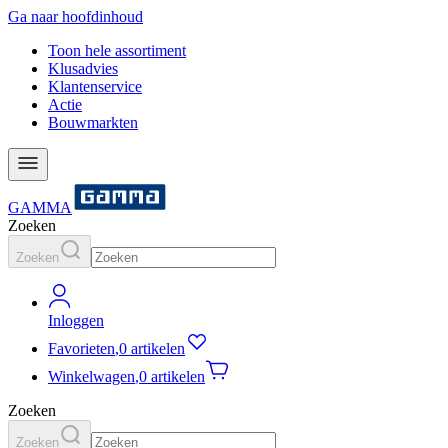
Ga naar hoofdinhoud
Toon hele assortiment
Klusadvies
Klantenservice
Actie
Bouwmarkten
GAMMA
Zoeken
Zoeken
Inloggen
Favorieten
,
0 artikelen
Winkelwagen
,
0 artikelen
Zoeken
Zoeken