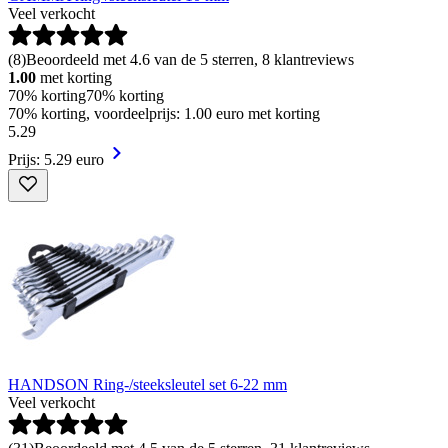
Veel verkocht
(
8
)
Beoordeeld met 4.6 van de 5 sterren, 8 klantreviews
1.00
met korting
70% korting
70% korting
70% korting, voordeelprijs: 1.00 euro met korting
5
.
29
Prijs: 5.29 euro
HANDSON Ring-/steeksleutel set 6-22 mm
Veel verkocht