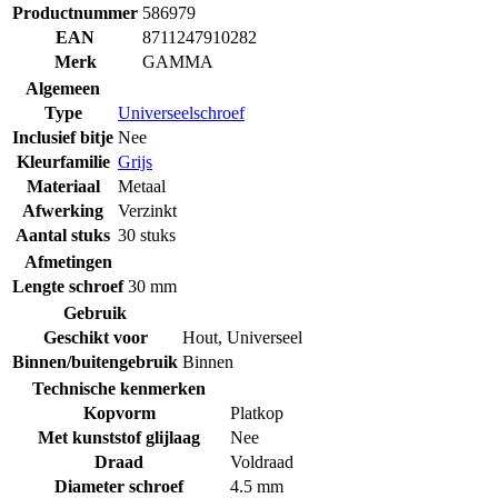
Productnummer
586979
EAN
8711247910282
Merk
GAMMA
Algemeen
Type
Universeelschroef
Inclusief bitje
Nee
Kleurfamilie
Grijs
Materiaal
Metaal
Afwerking
Verzinkt
Aantal stuks
30 stuks
Afmetingen
Lengte schroef
30 mm
Gebruik
Geschikt voor
Hout
,
Universeel
Binnen/buitengebruik
Binnen
Technische kenmerken
Kopvorm
Platkop
Met kunststof glijlaag
Nee
Draad
Voldraad
Diameter schroef
4.5 mm