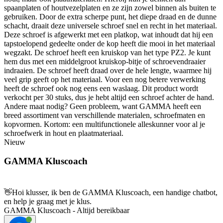
spaanplaten of houtvezelplaten en ze zijn zowel binnen als buiten te
gebruiken. Door de extra scherpe punt, het diepe draad en de dunne
schacht, draait deze universele schroef snel en recht in het materiaal.
Deze schroef is afgewerkt met een platkop, wat inhoudt dat hij een
tapstoelopend gedeelte onder de kop heeft die mooi in het materiaal
wegzakt. De schroef heeft een kruiskop van het type PZ2. Je kunt
hem dus met een middelgroot kruiskop-bitje of schroevendraaier
indraaien. De schroef heeft draad over de hele lengte, waarmee hij
veel grip geeft op het materiaal. Voor een nog betere verwerking
heeft de schroef ook nog eens een waslaag. Dit product wordt
verkocht per 30 stuks, dus je hebt altijd een schroef achter de hand.
Andere maat nodig? Geen probleem, want GAMMA heeft een
breed assortiment van verschillende materialen, schroefmaten en
kopvormen. Kortom: een multifunctionele alleskunner voor al je
schroefwerk in hout en plaatmateriaal.
Nieuw
GAMMA Kluscoach
👋
Hoi klusser, ik ben de GAMMA Kluscoach, een handige chatbot,
en help je graag met je klus.
GAMMA Kluscoach - Altijd bereikbaar