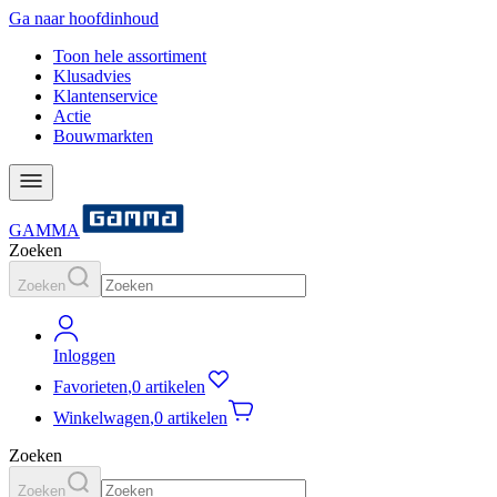
Ga naar hoofdinhoud
Toon hele assortiment
Klusadvies
Klantenservice
Actie
Bouwmarkten
GAMMA
Zoeken
Zoeken
Inloggen
Favorieten
,
0 artikelen
Winkelwagen
,
0 artikelen
Zoeken
Zoeken