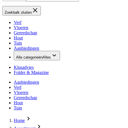
Zoekbalk sluiten
Verf
Vloeren
Gereedschap
Hout
Tuin
Aanbiedingen
Alle categorieën
Alles
Klusadvies
Folder & Magazine
Aanbiedingen
Verf
Vloeren
Gereedschap
Hout
Tuin
Home