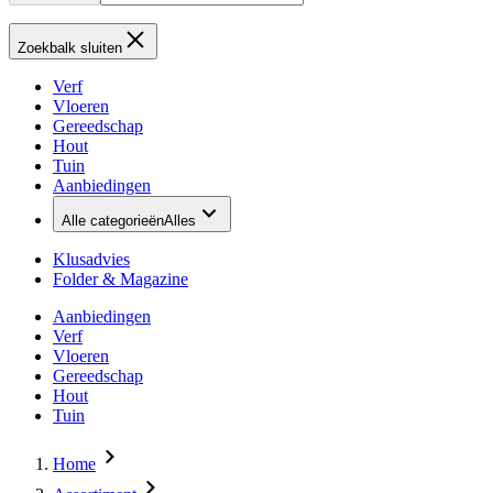
Zoekbalk sluiten
Verf
Vloeren
Gereedschap
Hout
Tuin
Aanbiedingen
Alle categorieën
Alles
Klusadvies
Folder & Magazine
Aanbiedingen
Verf
Vloeren
Gereedschap
Hout
Tuin
Home