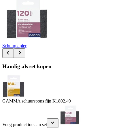
Schuurpapier
Handig als set kopen
GAMMA schuurspons fijn K180
2.49
Voeg product toe aan set