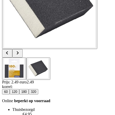
Prijs: 2.49 euro
2
.
49
korrel
:
60
120
180
320
Online
beperkt op voorraad
Thuisbezorgd
€4.95