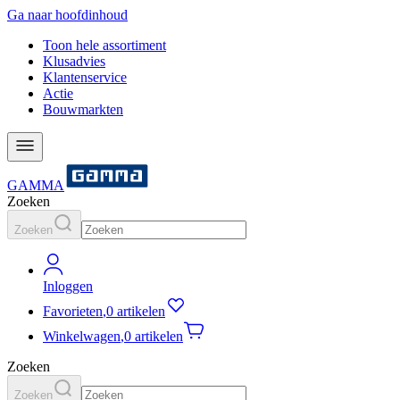
Ga naar hoofdinhoud
Toon hele assortiment
Klusadvies
Klantenservice
Actie
Bouwmarkten
GAMMA
Zoeken
Zoeken
Inloggen
Favorieten
,
0 artikelen
Winkelwagen
,
0 artikelen
Zoeken
Zoeken