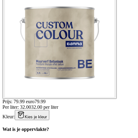
Prijs: 79.99 euro
79
.
99
Per
liter
:
32.00
32.00
per
liter
Kleur
:
Kies je kleur
Wat is je oppervlakte?