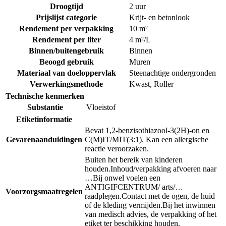
Droogtijd
2 uur
Prijslijst categorie
Krijt- en betonlook
Rendement per verpakking
10 m²
Rendement per liter
4 m²/L
Binnen/buitengebruik
Binnen
Beoogd gebruik
Muren
Materiaal van doeloppervlak
Steenachtige ondergronden
Verwerkingsmethode
Kwast
,
Roller
Technische kenmerken
Substantie
Vloeistof
Etiketinformatie
Bevat 1,2-benzisothiazool-3(2H)-on en
Gevarenaanduidingen
C(M)IT/MIT(3:1). Kan een allergische
reactie veroorzaken.
Buiten het bereik van kinderen
houden.
Inhoud/verpakking afvoeren naar
…
Bij onwel voelen een
ANTIGIFCENTRUM/ arts/…
Voorzorgsmaatregelen
raadplegen.
Contact met de ogen, de huid
of de kleding vermijden.
Bij het inwinnen
van medisch advies, de verpakking of het
etiket ter beschikking houden.