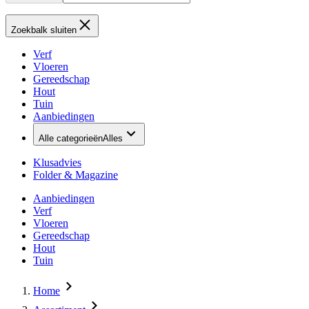
Zoekbalk sluiten
Verf
Vloeren
Gereedschap
Hout
Tuin
Aanbiedingen
Alle categorieën
Alles
Klusadvies
Folder & Magazine
Aanbiedingen
Verf
Vloeren
Gereedschap
Hout
Tuin
Home