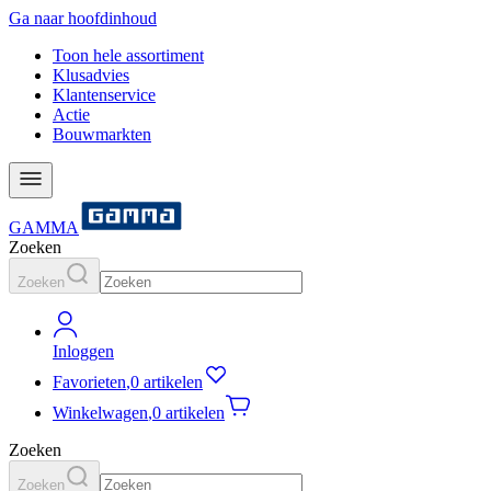
Ga naar hoofdinhoud
Toon hele assortiment
Klusadvies
Klantenservice
Actie
Bouwmarkten
GAMMA
Zoeken
Zoeken
Inloggen
Favorieten
,
0 artikelen
Winkelwagen
,
0 artikelen
Zoeken
Zoeken