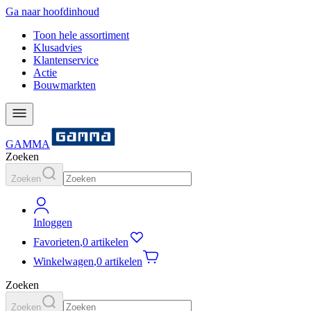
Ga naar hoofdinhoud
Toon hele assortiment
Klusadvies
Klantenservice
Actie
Bouwmarkten
GAMMA
Zoeken
Zoeken
Inloggen
Favorieten
,
0 artikelen
Winkelwagen
,
0 artikelen
Zoeken
Zoeken