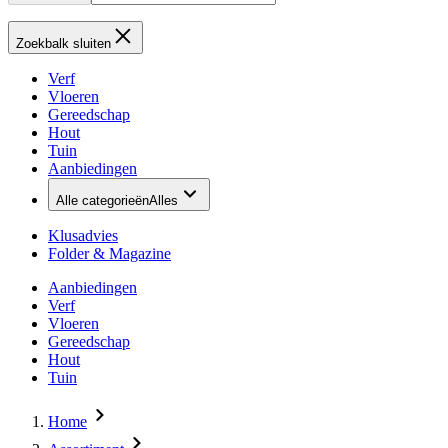
Zoekbalk sluiten
Verf
Vloeren
Gereedschap
Hout
Tuin
Aanbiedingen
Alle categorieën
Alles
Klusadvies
Folder & Magazine
Aanbiedingen
Verf
Vloeren
Gereedschap
Hout
Tuin
Home