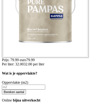
Prijs: 79.99 euro
79
.
99
Per
liter
:
32.00
32.00
per
liter
Wat is je oppervlakte?
Oppervlakte (m2)
Bereken aantal
Online
bijna uitverkocht