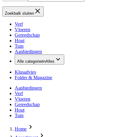
Zoekbalk sluiten
Verf
Vloeren
Gereedschap
Hout
Tuin
Aanbiedingen
Alle categorieën
Alles
Klusadvies
Folder & Magazine
Aanbiedingen
Verf
Vloeren
Gereedschap
Hout
Tuin
Home