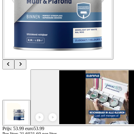
Prijs: 53.99 euro
53
.
99
Per
liter
:
21.60
21.60
per
liter