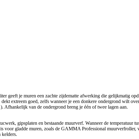
geeft je muren een zachte zijdematte afwerking die gelijkmatig opdr
 en dekt extreem goed, zelfs wanneer je een donkere ondergrond wilt ov
 1). Afhankelijk van de ondergrond breng je één of twee lagen aan.
ucwerk, gipsplaten en bestaande muurverf. Wanneer de temperatuur tuss
ikt is voor gladde muren, zoals de GAMMA Professional muurverfroller, v
 kelders.