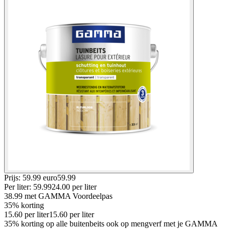
Prijs: 59.99 euro
59
.
99
Per
liter
:
59.99
24.00
per
liter
38.99
met GAMMA Voordeelpas
35% korting
15.60
per
liter
15.60
per
liter
35% korting op alle buitenbeits ook op mengverf met je GAMMA