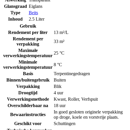
Glansgraad
Eiglans
Type
Beits
Inhoud
2.5 Liter
Gebruik
Rendement per liter
13 m²/L
Rendement per
33 m²
verpakking
Maximale
25 °C
verwerkingstemperatuur
Minimale
8 °C
verwerkingstemperatuur
Basis
Terpentinegedragen
Binnen/buitengebruik
Buiten
Verpakking
Blik
Droogtijd
4 uur
Verwerkingsmethode
Kwast
,
Roller
,
Verfspuit
Overschilderbaar na
18 uur
In goed gesloten originele verpakking
Bewaarinstructies
op droge, koele en vorstvrije plaats.
Geschikt voor
Schuttingen