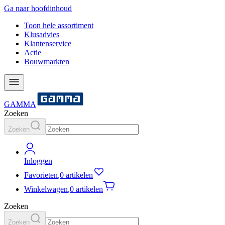
Ga naar hoofdinhoud
Toon hele assortiment
Klusadvies
Klantenservice
Actie
Bouwmarkten
GAMMA
Zoeken
Zoeken
Inloggen
Favorieten
,
0 artikelen
Winkelwagen
,
0 artikelen
Zoeken
Zoeken