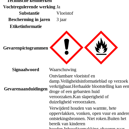
Technische kenmerken
Vochtregulerende werking
Ja
Substantie
Vloeistof
Bescherming in jaren
3 jaar
Etiketinformatie
Gevarenpictogrammen
Signaalwoord
Waarschuwing
Ontvlambare vloeistof en
damp.
Veiligheidsinformatieblad op verzoek
verkrijgbaar.
Herhaalde blootstelling kan ee
Gevarenaanduidingen
droge of een gebarsten huid
veroorzaken.
Kan slaperigheid of
duizeligheid veroorzaken.
Verwijderd houden van warmte, hete
oppervlakken, vonken, open vuur en ander
ontstekingsbronnen. Niet roken.
Buiten het
bereik van kinderen
houden.
Inhoud/verpakking afvoeren naar 