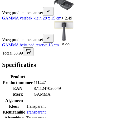
Voeg product toe aan set
GAMMA verfbak klein 28 x 15 cm
+ 2.49
Voeg product toe aan set
GAMMA beits pad reserve 18 cm
+ 5.99
Totaal 38.99
Specificaties
Product
Productnummer
111447
EAN
8711247026549
Merk
GAMMA
Algemeen
Kleur
Transparant
Kleurfamilie
Transparant
Afwerking
Transparant