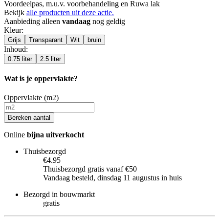
Voordeelpas, m.u.v. voorbehandeling en Ruwa lak
Bekijk
alle producten uit deze actie.
Aanbieding alleen
vandaag
nog geldig
Kleur
:
Grijs
Transparant
Wit
bruin
Inhoud
:
0.75 liter
2.5 liter
Wat is je oppervlakte?
Oppervlakte (m2)
Bereken aantal
Online
bijna uitverkocht
Thuisbezorgd
€4.95
Thuisbezorgd gratis vanaf €50
Vandaag besteld, dinsdag 11 augustus in huis
Bezorgd in bouwmarkt
gratis