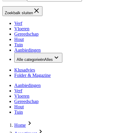
Zoekbalk sluiten
Verf
Vloeren
Gereedschap
Hout
Tuin
Aanbiedingen
Alle categorieën
Alles
Klusadvies
Folder & Magazine
Aanbiedingen
Verf
Vloeren
Gereedschap
Hout
Tuin
Home