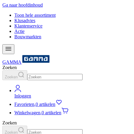
Ga naar hoofdinhoud
Toon hele assortiment
Klusadvies
Klantenservice
Actie
Bouwmarkten
GAMMA
Zoeken
Zoeken
Inloggen
Favorieten
,
0 artikelen
Winkelwagen
,
0 artikelen
Zoeken
Zoeken