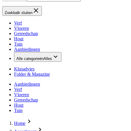
Zoekbalk sluiten
Verf
Vloeren
Gereedschap
Hout
Tuin
Aanbiedingen
Alle categorieën
Alles
Klusadvies
Folder & Magazine
Aanbiedingen
Verf
Vloeren
Gereedschap
Hout
Tuin
Home