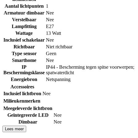
Aantal lichtpunten
1
Armatuur dimbaar
Nee
Verstelbaar
Nee
Lampfitting
E27
Wattage
13 Watt
Inclusief schakelaar
Nee
Richtbaar
Niet richtbaar
Type sensor
Geen
Smarthome
Nee
IP
IP44 - Bescherming tegen spitse voorwerpen;
Beschermingsklasse
spatwaterdicht
Energiebron
Netspanning
Accessoires
Inclusief lichtbron
Nee
Milieukenmerken
Meegeleverde lichtbron
Geïntegreerde LED
Nee
Dimbaar
Nee
Lees meer