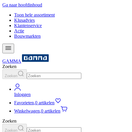
Ga naar hoofdinhoud
Toon hele assortiment
Klusadvies
Klantenservice
Actie
Bouwmarkten
GAMMA
Zoeken
Zoeken
Inloggen
Favorieten
,
0 artikelen
Winkelwagen
,
0 artikelen
Zoeken
Zoeken