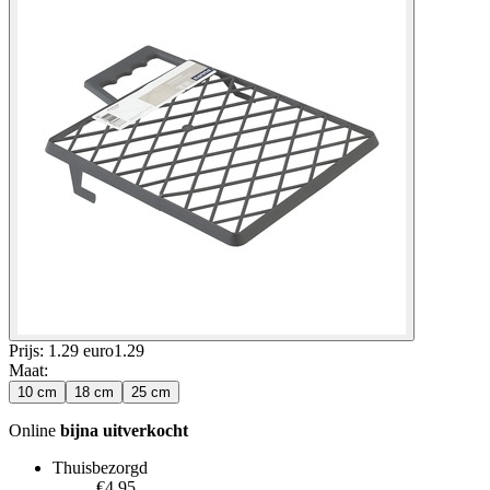
Prijs: 1.29 euro
1
.
29
Maat
:
10 cm
18 cm
25 cm
Online
bijna uitverkocht
Thuisbezorgd
€4.95