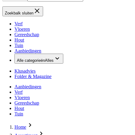
Zoekbalk sluiten
Verf
Vloeren
Gereedschap
Hout
Tuin
Aanbiedingen
Alle categorieën
Alles
Klusadvies
Folder & Magazine
Aanbiedingen
Verf
Vloeren
Gereedschap
Hout
Tuin
Home