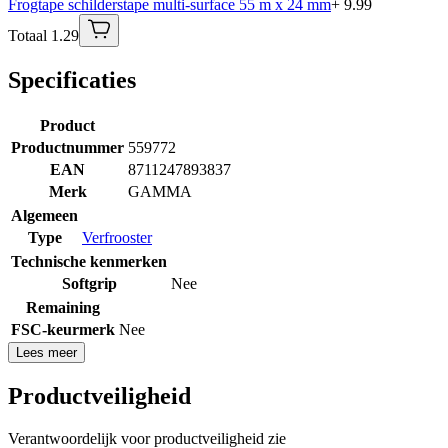
Frogtape schilderstape multi-surface 55 m x 24 mm
+ 9.99
Totaal 1.29
Specificaties
Product
Productnummer
559772
EAN
8711247893837
Merk
GAMMA
Algemeen
Type
Verfrooster
Technische kenmerken
Softgrip
Nee
Remaining
FSC-keurmerk
Nee
Lees meer
Productveiligheid
Verantwoordelijk voor productveiligheid zie