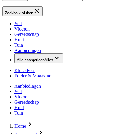
Zoekbalk sluiten
Verf
Vloeren
Gereedschap
Hout
Tuin
Aanbiedingen
Alle categorieën
Alles
Klusadvies
Folder & Magazine
Aanbiedingen
Verf
Vloeren
Gereedschap
Hout
Tuin
Home