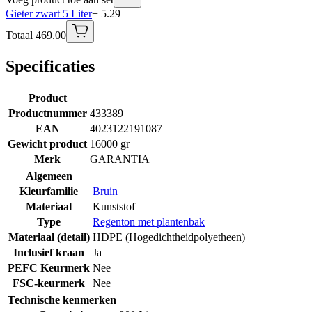
Gieter zwart 5 Liter
+ 5.29
Totaal 469.00
Specificaties
Product
Productnummer
433389
EAN
4023122191087
Gewicht product
16000 gr
Merk
GARANTIA
Algemeen
Kleurfamilie
Bruin
Materiaal
Kunststof
Type
Regenton met plantenbak
Materiaal (detail)
HDPE (Hogedichtheidpolyetheen)
Inclusief kraan
Ja
PEFC Keurmerk
Nee
FSC-keurmerk
Nee
Technische kenmerken