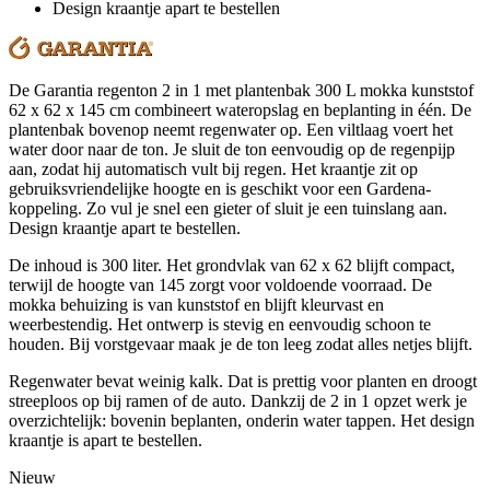
Design kraantje apart te bestellen
De Garantia regenton 2 in 1 met plantenbak 300 L mokka kunststof
62 x 62 x 145 cm combineert wateropslag en beplanting in één. De
plantenbak bovenop neemt regenwater op. Een viltlaag voert het
water door naar de ton. Je sluit de ton eenvoudig op de regenpijp
aan, zodat hij automatisch vult bij regen. Het kraantje zit op
gebruiksvriendelijke hoogte en is geschikt voor een Gardena-
koppeling. Zo vul je snel een gieter of sluit je een tuinslang aan.
Design kraantje apart te bestellen.
De inhoud is 300 liter. Het grondvlak van 62 x 62 blijft compact,
terwijl de hoogte van 145 zorgt voor voldoende voorraad. De
mokka behuizing is van kunststof en blijft kleurvast en
weerbestendig. Het ontwerp is stevig en eenvoudig schoon te
houden. Bij vorstgevaar maak je de ton leeg zodat alles netjes blijft.
Regenwater bevat weinig kalk. Dat is prettig voor planten en droogt
streeploos op bij ramen of de auto. Dankzij de 2 in 1 opzet werk je
overzichtelijk: bovenin beplanten, onderin water tappen. Het design
kraantje is apart te bestellen.
Nieuw