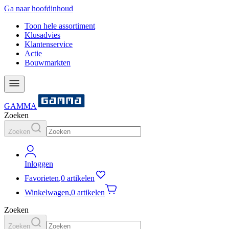
Ga naar hoofdinhoud
Toon hele assortiment
Klusadvies
Klantenservice
Actie
Bouwmarkten
GAMMA
Zoeken
Zoeken
Inloggen
Favorieten
,
0 artikelen
Winkelwagen
,
0 artikelen
Zoeken
Zoeken