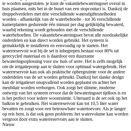
te worden aangesloten. je kunt de vakantiebewateringsset overal in
huis plaatsen, mits het in de buurt van een stopcontact is. Dankzij de
druppelverdelers met drie verschillende waterafgiftesnelheden
worden - afhankelijk van de waterbehoefte - tot 36 verschillende
kamerplanten gedurende één minuut per dag gelijktijdig bewaterd,
waarbij rekening wordt gehouden met de verschillende
waterbehoeften. De vakantiebewateringsset bevat alle noodzakelijke
onderdelen en kan direct worden gebruikt. Het systeem is
gemakkelijk te installeren en eenvoudig op te starten. Het
waterreservoir wat bij de set is inbegrepen bestaat voor 80% uit
gerecycled materiaal en is daardoor een duurzame
bewateringsoplossing voor uw huis of serre. Het is zelfs mogelijk
om de irrigatiepomp aan te sluiten voor optimaal watergebruik. Het
waterreservoir kan ook als praktische opbergruimte voor de andere
onderdelen van de set worden gebruikt. Dankzij het slanke design
kan de irrigatieset onopvallend worden geplaatst en achter het
meubilair worden verborgen. Ook zorgt het slimme, moderne
ontwerp van het systeem ervoor dat de bewateringsset tijdloos is en
is het perfect voor iedere woonruimte. Uiteraard is de set ook op het
balkon te gebruiken. Het waterreservoir kan tot 10,5 liter water
bevatten en zorgt voor een betrouwbare watertoevoer. Als je langer
op reis bent, is dat ook geen probleem: het watervolume kan worden
vergroot door extra waterreservoirs aan te sluiten.
Nieuw