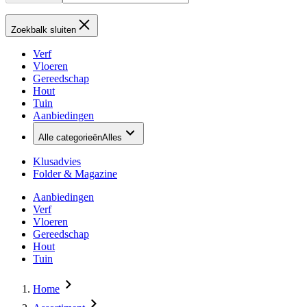
Zoekbalk sluiten
Verf
Vloeren
Gereedschap
Hout
Tuin
Aanbiedingen
Alle categorieën
Alles
Klusadvies
Folder & Magazine
Aanbiedingen
Verf
Vloeren
Gereedschap
Hout
Tuin
Home