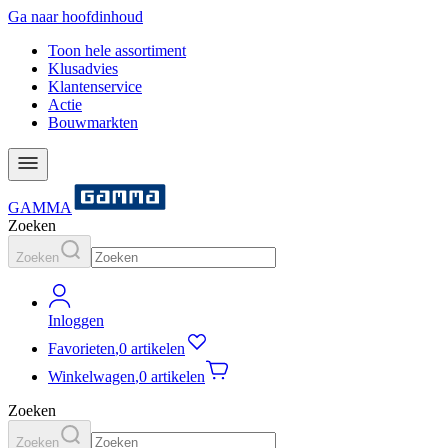
Ga naar hoofdinhoud
Toon hele assortiment
Klusadvies
Klantenservice
Actie
Bouwmarkten
GAMMA
Zoeken
Zoeken
Inloggen
Favorieten
,
0 artikelen
Winkelwagen
,
0 artikelen
Zoeken
Zoeken