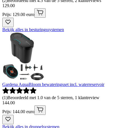
(
2
)
Beoordeeld met 4.5 van de 5 sterren, 2 klantreviews
129
.
00
Prijs: 129.00 euro
Bekijk alles in besturingssystemen
Gardena AquaBloom bewateringsset incl. waterreservoir
(
1
)
Beoordeeld met 1.0 van de 5 sterren, 1 klantreview
144
.
00
Prijs: 144.00 euro
Bekijk alles in druppelsystemen