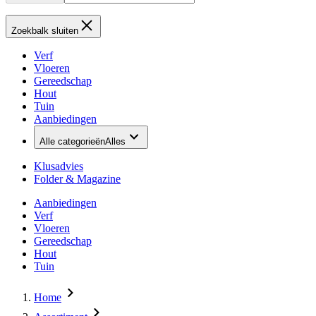
Zoekbalk sluiten
Verf
Vloeren
Gereedschap
Hout
Tuin
Aanbiedingen
Alle categorieën
Alles
Klusadvies
Folder & Magazine
Aanbiedingen
Verf
Vloeren
Gereedschap
Hout
Tuin
Home