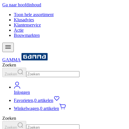
Ga naar hoofdinhoud
Toon hele assortiment
Klusadvies
Klantenservice
Actie
Bouwmarkten
GAMMA
Zoeken
Zoeken
Inloggen
Favorieten
,
0 artikelen
Winkelwagen
,
0 artikelen
Zoeken
Zoeken