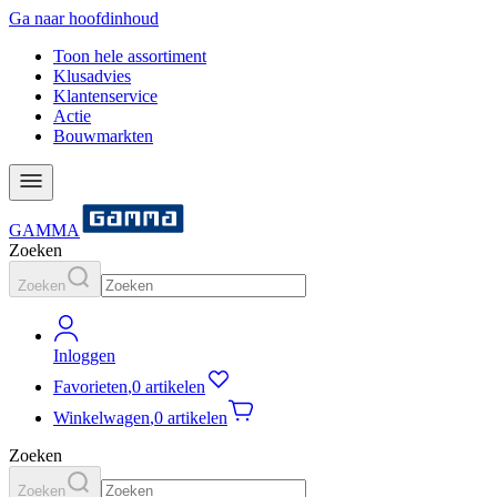
Ga naar hoofdinhoud
Toon hele assortiment
Klusadvies
Klantenservice
Actie
Bouwmarkten
GAMMA
Zoeken
Zoeken
Inloggen
Favorieten
,
0 artikelen
Winkelwagen
,
0 artikelen
Zoeken
Zoeken