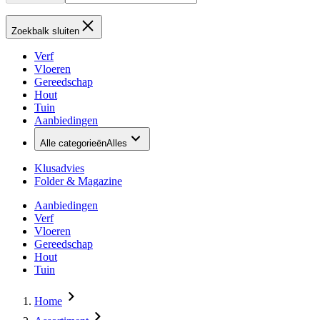
Zoekbalk sluiten
Verf
Vloeren
Gereedschap
Hout
Tuin
Aanbiedingen
Alle categorieën
Alles
Klusadvies
Folder & Magazine
Aanbiedingen
Verf
Vloeren
Gereedschap
Hout
Tuin
Home