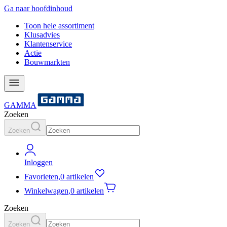
Ga naar hoofdinhoud
Toon hele assortiment
Klusadvies
Klantenservice
Actie
Bouwmarkten
GAMMA
Zoeken
Zoeken
Inloggen
Favorieten
,
0 artikelen
Winkelwagen
,
0 artikelen
Zoeken
Zoeken