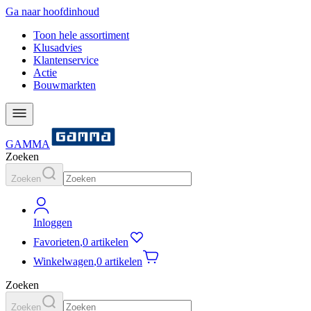
Ga naar hoofdinhoud
Toon hele assortiment
Klusadvies
Klantenservice
Actie
Bouwmarkten
GAMMA
Zoeken
Zoeken
Inloggen
Favorieten
,
0 artikelen
Winkelwagen
,
0 artikelen
Zoeken
Zoeken