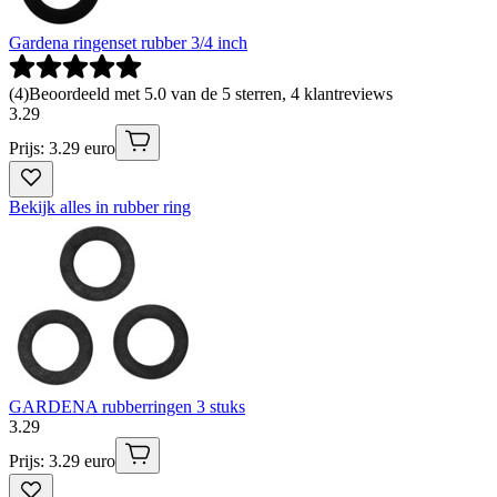
Gardena ringenset rubber 3/4 inch
(
4
)
Beoordeeld met 5.0 van de 5 sterren, 4 klantreviews
3
.
29
Prijs: 3.29 euro
Bekijk alles in rubber ring
GARDENA rubberringen 3 stuks
3
.
29
Prijs: 3.29 euro