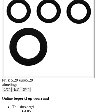
Prijs: 5.29 euro
5
.
29
afmeting
:
1/2''
1/1''
3/4''
Online
beperkt op voorraad
Thuisbezorgd
€4.95