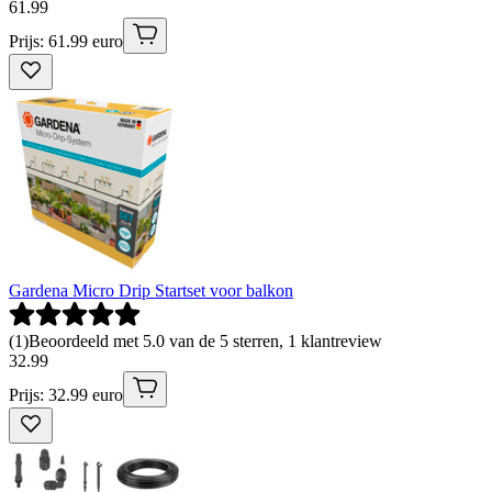
61
.
99
Prijs: 61.99 euro
Gardena Micro Drip Startset voor balkon
(
1
)
Beoordeeld met 5.0 van de 5 sterren, 1 klantreview
32
.
99
Prijs: 32.99 euro