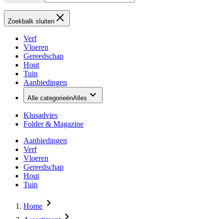
Zoekbalk sluiten
Verf
Vloeren
Gereedschap
Hout
Tuin
Aanbiedingen
Alle categorieën
Alles
Klusadvies
Folder & Magazine
Aanbiedingen
Verf
Vloeren
Gereedschap
Hout
Tuin
Home