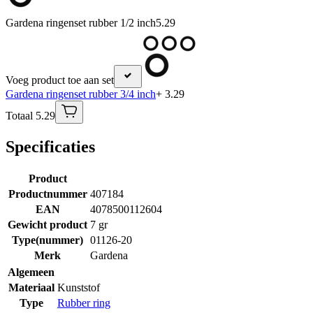
Gardena ringenset rubber 1/2 inch
5.29
Voeg product toe aan set
Gardena ringenset rubber 3/4 inch
+ 3.29
Totaal 5.29
Specificaties
Product
Productnummer
407184
EAN
4078500112604
Gewicht product
7 gr
Type(nummer)
01126-20
Merk
Gardena
Algemeen
Materiaal
Kunststof
Type
Rubber ring