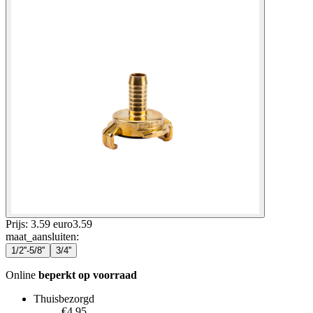
Prijs: 3.59 euro
3
.
59
maat_aansluiten
:
1/2''-5/8''
3/4''
Online
beperkt op voorraad
Thuisbezorgd
€4.95