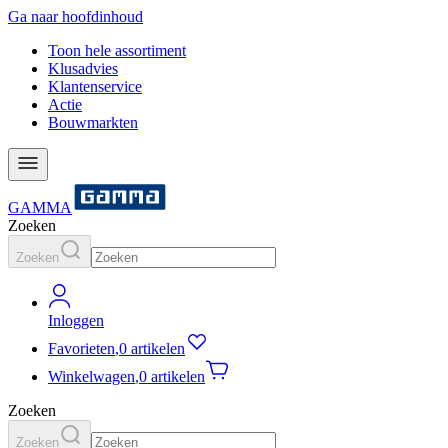
Ga naar hoofdinhoud
Toon hele assortiment
Klusadvies
Klantenservice
Actie
Bouwmarkten
GAMMA
Zoeken
Zoeken
Inloggen
Favorieten
,
0 artikelen
Winkelwagen
,
0 artikelen
Zoeken
Zoeken