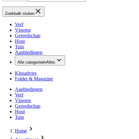
Zoekbalk sluiten
Verf
Vloeren
Gereedschap
Hout
Tuin
Aanbiedingen
Alle categorieën
Alles
Klusadvies
Folder & Magazine
Aanbiedingen
Verf
Vloeren
Gereedschap
Hout
Tuin
Home