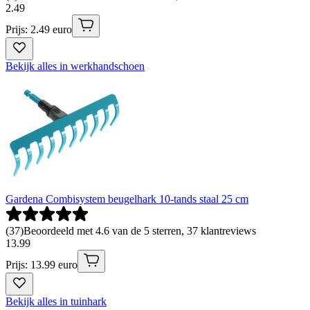
2
.
49
Prijs: 2.49 euro
Bekijk alles in werkhandschoen
Gardena Combisystem beugelhark 10-tands staal 25 cm
(
37
)
Beoordeeld met 4.6 van de 5 sterren, 37 klantreviews
13
.
99
Prijs: 13.99 euro
Bekijk alles in tuinhark