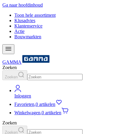
Ga naar hoofdinhoud
Toon hele assortiment
Klusadvies
Klantenservice
Actie
Bouwmarkten
GAMMA
Zoeken
Zoeken
Inloggen
Favorieten
,
0 artikelen
Winkelwagen
,
0 artikelen
Zoeken
Zoeken