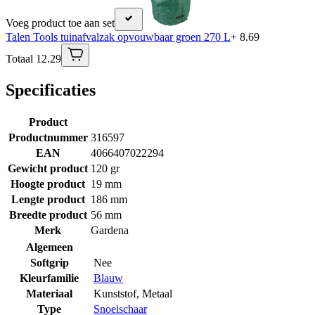
Voeg product toe aan set
Talen Tools tuinafvalzak opvouwbaar groen 270 L
+ 8.69
Totaal 12.29
Specificaties
Product
Productnummer
316597
EAN
4066407022294
Gewicht product
120 gr
Hoogte product
19 mm
Lengte product
186 mm
Breedte product
56 mm
Merk
Gardena
Algemeen
Softgrip
Nee
Kleurfamilie
Blauw
Materiaal
Kunststof
,
Metaal
Type
Snoeischaar