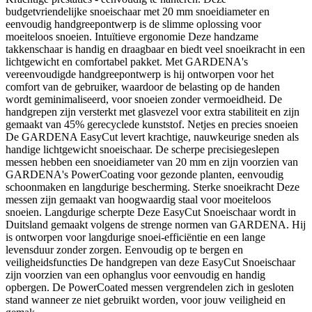
budgetvriendelijke snoeischaar met 20 mm snoeidiameter en
eenvoudig handgreepontwerp is de slimme oplossing voor
moeiteloos snoeien. Intuïtieve ergonomie Deze handzame
takkenschaar is handig en draagbaar en biedt veel snoeikracht in een
lichtgewicht en comfortabel pakket. Met GARDENA's
vereenvoudigde handgreepontwerp is hij ontworpen voor het
comfort van de gebruiker, waardoor de belasting op de handen
wordt geminimaliseerd, voor snoeien zonder vermoeidheid. De
handgrepen zijn versterkt met glasvezel voor extra stabiliteit en zijn
gemaakt van 45% gerecyclede kunststof. Netjes en precies snoeien
De GARDENA EasyCut levert krachtige, nauwkeurige sneden als
handige lichtgewicht snoeischaar. De scherpe precisiegeslepen
messen hebben een snoeidiameter van 20 mm en zijn voorzien van
GARDENA's PowerCoating voor gezonde planten, eenvoudig
schoonmaken en langdurige bescherming. Sterke snoeikracht Deze
messen zijn gemaakt van hoogwaardig staal voor moeiteloos
snoeien. Langdurige scherpte Deze EasyCut Snoeischaar wordt in
Duitsland gemaakt volgens de strenge normen van GARDENA. Hij
is ontworpen voor langdurige snoei-efficiëntie en een lange
levensduur zonder zorgen. Eenvoudig op te bergen en
veiligheidsfuncties De handgrepen van deze EasyCut Snoeischaar
zijn voorzien van een ophanglus voor eenvoudig en handig
opbergen. De PowerCoated messen vergrendelen zich in gesloten
stand wanneer ze niet gebruikt worden, voor jouw veiligheid en