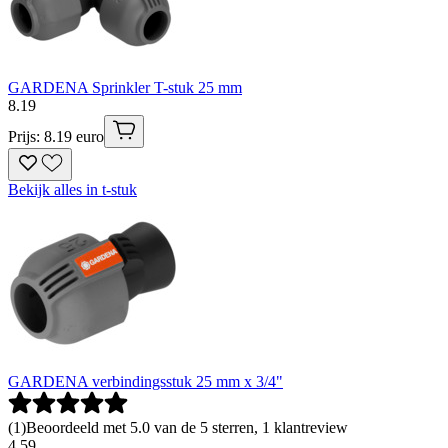
GARDENA Sprinkler T-stuk 25 mm
8
.
19
Prijs: 8.19 euro
Bekijk alles in t-stuk
GARDENA verbindingsstuk 25 mm x 3/4"
(
1
)
Beoordeeld met 5.0 van de 5 sterren, 1 klantreview
4
.
59