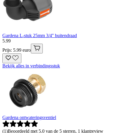
Gardena L-stuk 25mm 3/4'' buitendraad
5
.
99
Prijs: 5.99 euro
Bekijk alles in verbindingsstuk
Gardena ontwateringsventiel
(
1
)
Beoordeeld met 5.0 van de 5 sterren, 1 klantreview