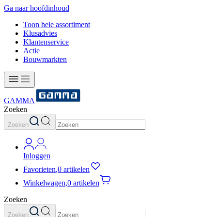
Ga naar hoofdinhoud
Toon hele assortiment
Klusadvies
Klantenservice
Actie
Bouwmarkten
GAMMA
Zoeken
Zoeken
Inloggen
Favorieten
,
0 artikelen
Winkelwagen
,
0 artikelen
Zoeken
Zoeken