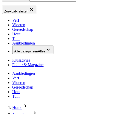
Zoekbalk sluiten
Verf
Vloeren
Gereedschap
Hout
Tuin
Aanbiedingen
Alle categorieën
Alles
Klusadvies
Folder & Magazine
Aanbiedingen
Verf
Vloeren
Gereedschap
Hout
Tuin
Home