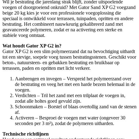
Wil je bestrating die jarenlang strak blijft, zonder uitspoelende
voegen of doorgroeiend onkruid? Met Gator Sand XP G2 voegzand
beige 20 kg kies je voor een professionele voegoplossing die
speciaal is ontwikkeld voor terrassen, tuinpaden, opritten en andere
bestrating. Het combineert nauwkeurig gekalibreerd zand met
geavanceerde polymeren, zodat er na activering een sterke en
stabiele voeg ontstaat.
Wat houdt Gator XP G2 in?
Gator XP G2 is een slim polymeerzand dat na bevochtiging uithardt
tot een stevige, soepele voeg tussen bestratingsstenen. Geschikt voor
beton-, natuursteen- en gebakken bestrating en bruikbaar op
terrassen, paden en opritten met licht verkeer.
Aanbrengen en invegen – Verspreid het polymeerzand over
de bestrating en veeg het met een harde bezem helemaal in de
voegen.
Verdichten – Tril het zand met een trilplaat de voegen in,
zodat alle holtes goed gevuld zijn.
Schoonmaken – Borstel of blaas overtollig zand van de stenen
af.
Activeren – Besproei de voegen met water (ongeveer 30
seconden per 3 m²), zodat de polymeren uitharden.
Technische richtlijnen