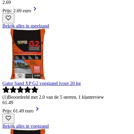
2
.
69
Prijs: 2.69 euro
Bekijk alles in speelzand
Gator Sand XP G2 voegzand ivoor 20 kg
(
1
)
Beoordeeld met 2.0 van de 5 sterren, 1 klantreview
61
.
49
Prijs: 61.49 euro
Bekijk alles in voegzand