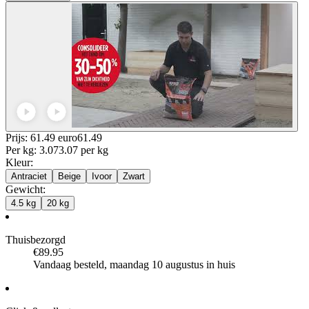
Prijs: 61.49 euro
61
.
49
Per
kg
:
3.07
3.07
per
kg
Kleur
:
Antraciet
Beige
Ivoor
Zwart
Gewicht
:
4.5 kg
20 kg
Thuisbezorgd
€89.95
Vandaag besteld, maandag 10 augustus in huis