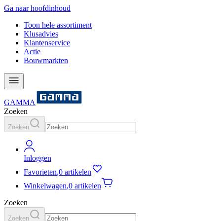
Ga naar hoofdinhoud
Toon hele assortiment
Klusadvies
Klantenservice
Actie
Bouwmarkten
GAMMA
Zoeken
Zoeken
Inloggen
Favorieten
,
0 artikelen
Winkelwagen
,
0 artikelen
Zoeken
Zoeken