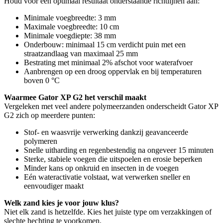
Houd voor een optimaal resultaat onderstaande richtlijnen aan:
Minimale voegbreedte: 3 mm
Maximale voegbreedte: 10 cm
Minimale voegdiepte: 38 mm
Onderbouw: minimaal 15 cm verdicht puin met een
straatzandlaag van maximaal 25 mm
Bestrating met minimaal 2% afschot voor waterafvoer
Aanbrengen op een droog oppervlak en bij temperaturen
boven 0 °C
Waarmee Gator XP G2 het verschil maakt
Vergeleken met veel andere polymeerzanden onderscheidt Gator XP
G2 zich op meerdere punten:
Stof- en waasvrije verwerking dankzij geavanceerde
polymeren
Snelle uitharding en regenbestendig na ongeveer 15 minuten
Sterke, stabiele voegen die uitspoelen en erosie beperken
Minder kans op onkruid en insecten in de voegen
Eén wateractivatie volstaat, wat verwerken sneller en
eenvoudiger maakt
Welk zand kies je voor jouw klus?
Niet elk zand is hetzelfde. Kies het juiste type om verzakkingen of
slechte hechting te voorkomen.