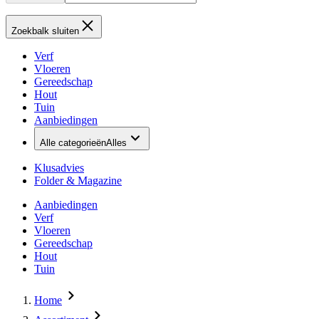
Zoekbalk sluiten
Verf
Vloeren
Gereedschap
Hout
Tuin
Aanbiedingen
Alle categorieën
Alles
Klusadvies
Folder & Magazine
Aanbiedingen
Verf
Vloeren
Gereedschap
Hout
Tuin
Home