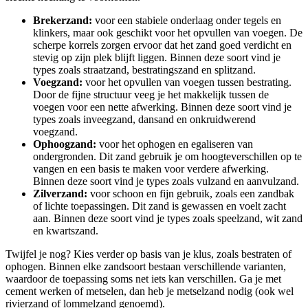
Brekerzand:
voor een stabiele onderlaag onder tegels en
klinkers, maar ook geschikt voor het opvullen van voegen. De
scherpe korrels zorgen ervoor dat het zand goed verdicht en
stevig op zijn plek blijft liggen. Binnen deze soort vind je
types zoals straatzand, bestratingszand en splitzand.
Voegzand:
voor het opvullen van voegen tussen bestrating.
Door de fijne structuur veeg je het makkelijk tussen de
voegen voor een nette afwerking. Binnen deze soort vind je
types zoals inveegzand, dansand en onkruidwerend
voegzand.
Ophoogzand:
voor het ophogen en egaliseren van
ondergronden. Dit zand gebruik je om hoogteverschillen op te
vangen en een basis te maken voor verdere afwerking.
Binnen deze soort vind je types zoals vulzand en aanvulzand.
Zilverzand:
voor schoon en fijn gebruik, zoals een zandbak
of lichte toepassingen. Dit zand is gewassen en voelt zacht
aan. Binnen deze soort vind je types zoals speelzand, wit zand
en kwartszand.
Twijfel je nog? Kies verder op basis van je klus, zoals bestraten of
ophogen. Binnen elke zandsoort bestaan verschillende varianten,
waardoor de toepassing soms net iets kan verschillen. Ga je met
cement werken of metselen, dan heb je metselzand nodig (ook wel
rivierzand of lommelzand genoemd).