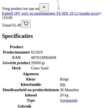
Voeg product toe aan set
Einhell 18V verf- en mortelmenger TE-MX 18 Li (zonder accu)
+
119.00
Totaal 61.49
Specificaties
Product
Productnummer
621819
EAN
0870339004068
Gewicht product
20000 gr
Merk
Gator Sand
Algemeen
Kleur
Beige
Kleurfamilie
Wit
Houdbaarheid na productiedatum
36 Maanden
Inhoud
20 kg
Type
Voegmortel
Gebruik