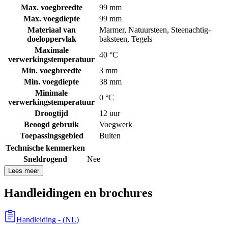
Max. voegbreedte
99 mm
Max. voegdiepte
99 mm
Materiaal van
Marmer
,
Natuursteen
,
Steenachtig-
doeloppervlak
baksteen
,
Tegels
Maximale
40 °C
verwerkingstemperatuur
Min. voegbreedte
3 mm
Min. voegdiepte
38 mm
Minimale
0 °C
verwerkingstemperatuur
Droogtijd
12 uur
Beoogd gebruik
Voegwerk
Toepassingsgebied
Buiten
Technische kenmerken
Sneldrogend
Nee
Lees meer
Handleidingen en brochures
Handleiding
- (
NL
)