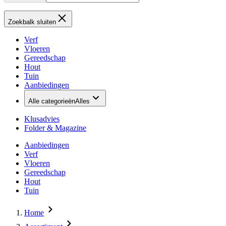
Zoekbalk sluiten
Verf
Vloeren
Gereedschap
Hout
Tuin
Aanbiedingen
Alle categorieën
Alles
Klusadvies
Folder & Magazine
Aanbiedingen
Verf
Vloeren
Gereedschap
Hout
Tuin
Home