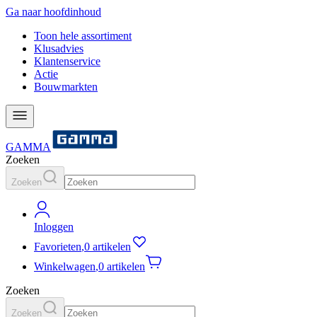
Ga naar hoofdinhoud
Toon hele assortiment
Klusadvies
Klantenservice
Actie
Bouwmarkten
GAMMA
Zoeken
Zoeken
Inloggen
Favorieten
,
0 artikelen
Winkelwagen
,
0 artikelen
Zoeken
Zoeken