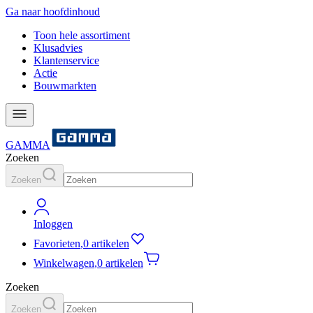
Ga naar hoofdinhoud
Toon hele assortiment
Klusadvies
Klantenservice
Actie
Bouwmarkten
GAMMA
Zoeken
Zoeken
Inloggen
Favorieten
,
0 artikelen
Winkelwagen
,
0 artikelen
Zoeken
Zoeken