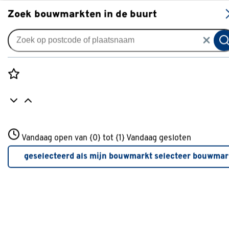
S
Zoek bouwmarkten in de buurt
Gordijnen
Gordijn Daan kh 4592 almond
0
klantreview
review
Rozenstraat 3
Vandaag open van {0} tot {1}
Vandaag gesloten
3772JH Amersfoort
+31 01234567
geselecteerd als mijn bouwmarkt
selecteer bouwmar
Meer over deze bouwmarkt