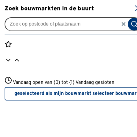
S
Zoek bouwmarkten in de buurt
Gordijnen
Gordijn Ethan 4697 brown
0
klantreview
review
Rozenstraat 3
Vandaag open van {0} tot {1}
Vandaag gesloten
3772JH Amersfoort
+31 01234567
geselecteerd als mijn bouwmarkt
selecteer bouwmar
Meer over deze bouwmarkt