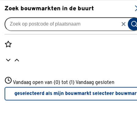
S
Zoek bouwmarkten in de buurt
Gordijnen
Gordijn Jari 5034 pebble
0
klantreview
review
Rozenstraat 3
Vandaag open van {0} tot {1}
Vandaag gesloten
3772JH Amersfoort
+31 01234567
geselecteerd als mijn bouwmarkt
selecteer bouwmar
Meer over deze bouwmarkt