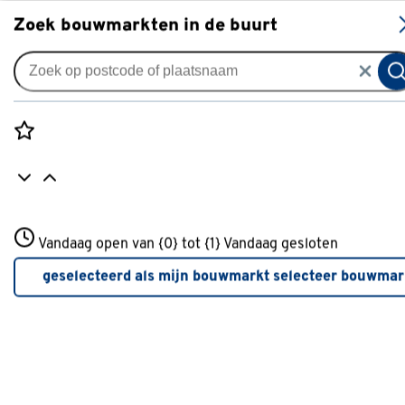
S
Zoek bouwmarkten in de buurt
Gordijnen
Gordijn Jari 5037 sand
0
klantreview
review
Rozenstraat 3
Vandaag open van {0} tot {1}
Vandaag gesloten
3772JH Amersfoort
+31 01234567
geselecteerd als mijn bouwmarkt
selecteer bouwmar
Meer over deze bouwmarkt