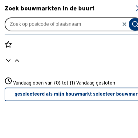
S
Zoek bouwmarkten in de buurt
Gordijnen
Gordijn Jari 5061 nutmeg
0
klantreview
review
Rozenstraat 3
Vandaag open van {0} tot {1}
Vandaag gesloten
3772JH Amersfoort
+31 01234567
geselecteerd als mijn bouwmarkt
selecteer bouwmar
Meer over deze bouwmarkt