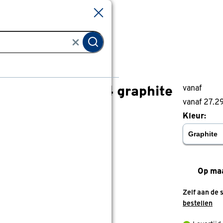
Sluiten
Sluiten
ordijn Jaxx 5014 graphite
vanaf
Gordijn Jaxx 5014 graphite
vanaf 27.2
0
klantreview
review
Kleur:
Op ma
Zelf aan de 
bestellen