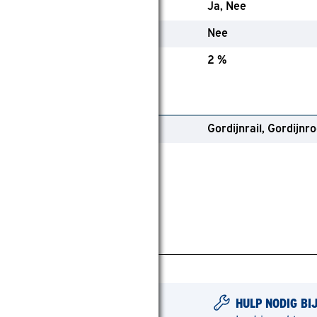
evoerd
Ja
Nee
solerend
Nee
rimptolerantie
2 %
emaining
ype ophangsysteem
Gordijnrail
Gordijnr
HULP NODIG BI