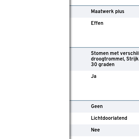
ollectie
Maatwerk plus
essin of effen
Effen
ebruik
Stomen met verschil
asvoorschriften
droogtrommel
Strij
30 graden
eschikt voor wasmachine
Ja
echnische kenmerken
edieningsmethode
Geen
ate van verduistering
Lichtdoorlatend
ochtbestendig
Nee