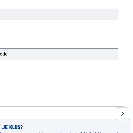
oede
J JE KLUS?