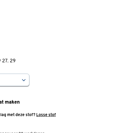
9
27
.
29
at maken
slag met deze stof?
Losse stof