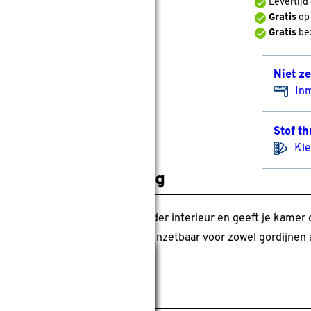
Levertij
Gratis
op
Gratis
bez
Niet z
In
Stof th
Kle
roductomschrijving
e uni stof voelt zich thuis in ieder interieur en geeft je kame
f is grotendeels gerecycled en inzetbaar voor zowel gordijnen 
Sluiten
pecificaties