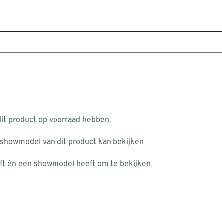
Home
Assortiment
Raamdecoratie
Gordijnen
G
x 5014 graphite
aan je winkelwagen
it product op voorraad hebben.
 showmodel van dit product kan bekijken
ft én een showmodel heeft om te bekijken
misgegaan...
het niet mogelijke om meer exemplaren te bestellen.