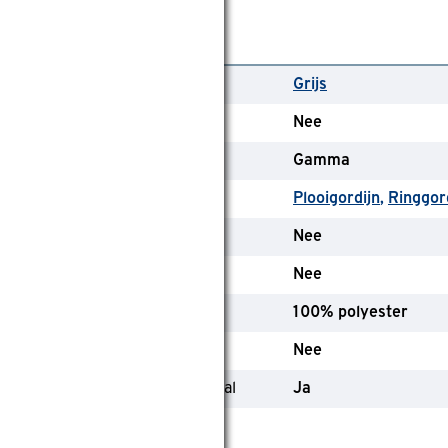
lgemeen
leurfamilie
Grijs
eekleurende achterkant
Nee
erk
Gamma
ype
Plooigordijn
Ringgor
SC-keurmerk
Nee
randvertragend
Nee
amenstelling materiaal
100% polyester
nline only
Nee
evat (deels) gerecycled materiaal
Ja
lgemeen