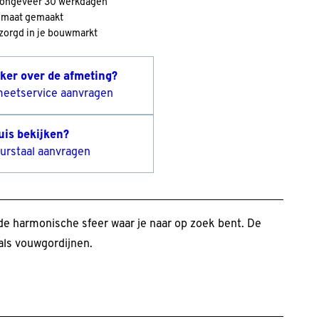
d ongeveer 30 werkdagen
 maat gemaakt
orgd in je bouwmarkt
eker over de afmeting?
meetservice aanvragen
uis bekijken?
urstaal aanvragen
r de harmonische sfeer waar je naar op zoek bent. De
als vouwgordijnen.