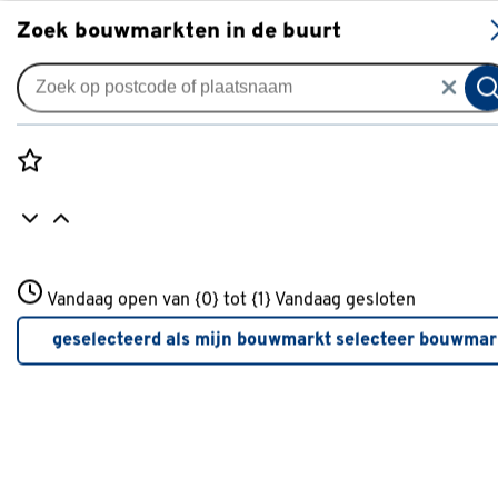
S
Zoek bouwmarkten in de buurt
Gordijnen
Gordijn Jill 4973 white-beach
0
klantreview
review
Rozenstraat 3
Vandaag open van {0} tot {1}
Vandaag gesloten
3772JH Amersfoort
+31 01234567
geselecteerd als mijn bouwmarkt
selecteer bouwmar
Meer over deze bouwmarkt