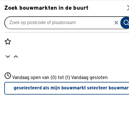
S
Zoek bouwmarkten in de buurt
Gordijnen
Gordijn Jonne 4477 kh oester
0
klantreview
review
Rozenstraat 3
Vandaag open van {0} tot {1}
Vandaag gesloten
3772JH Amersfoort
+31 01234567
geselecteerd als mijn bouwmarkt
selecteer bouwmar
Meer over deze bouwmarkt