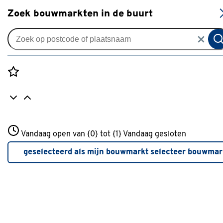
S
Zoek bouwmarkten in de buurt
Gordijnen
Gordijn Luuk 4687 grey
0
klantreview
review
Rozenstraat 3
Vandaag open van {0} tot {1}
Vandaag gesloten
3772JH Amersfoort
+31 01234567
geselecteerd als mijn bouwmarkt
selecteer bouwmar
Meer over deze bouwmarkt