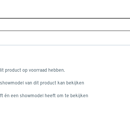
Home
Assortiment
Raamdecoratie
Gordijnen
G
ds 4919 pebble
aan je winkelwagen
it product op voorraad hebben.
 showmodel van dit product kan bekijken
ft én een showmodel heeft om te bekijken
misgegaan...
het niet mogelijke om meer exemplaren te bestellen.