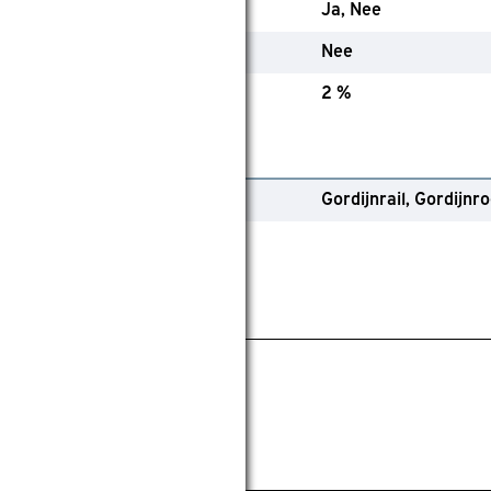
evoerd
Ja
Nee
solerend
Nee
rimptolerantie
2 %
emaining
ype ophangsysteem
Gordijnrail
Gordijnr