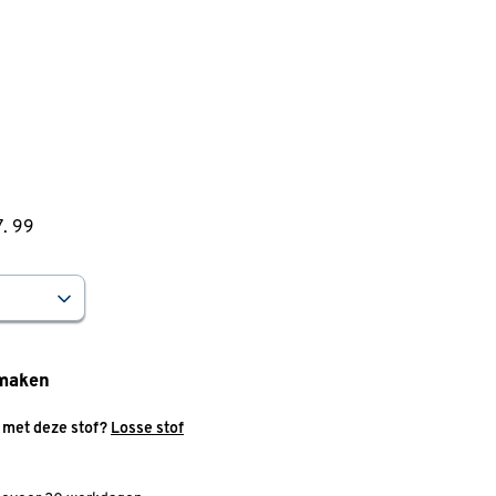
7
.
99
maken
g met deze stof?
Losse stof