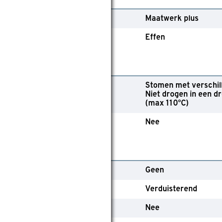
ollectie
Maatwerk plus
essin of effen
Effen
ebruik
Stomen met verschil
asvoorschriften
Niet drogen in een 
(max 110°C)
eschikt voor wasmachine
Nee
echnische kenmerken
edieningsmethode
Geen
ate van verduistering
Verduisterend
ochtbestendig
Nee