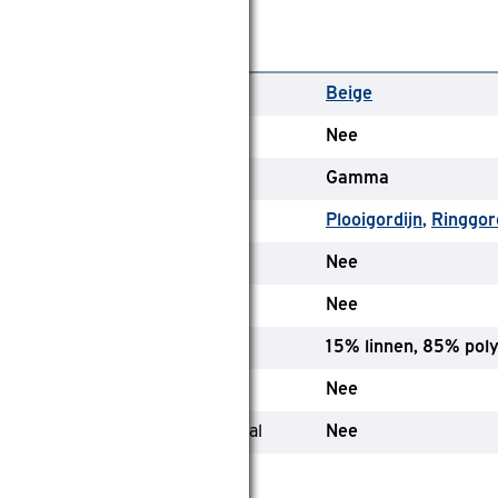
lgemeen
leurfamilie
Beige
eekleurende achterkant
Nee
erk
Gamma
ype
Plooigordijn
Ringgor
SC-keurmerk
Nee
randvertragend
Nee
amenstelling materiaal
15% linnen, 85% pol
nline only
Nee
evat (deels) gerecycled materiaal
Nee
lgemeen