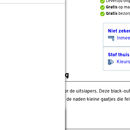
Levertijd on
Gratis
op ma
Gratis
bezorg
Niet zeke
Inmee
Stof thuis
Kleurs
roductomschrijving
s is de perfecte gordijnstof voor de uitslapers. Deze black-out
 op: Door confectie ontstaan bij de naden kleine gaatjes die fel
Sluiten
pecificaties