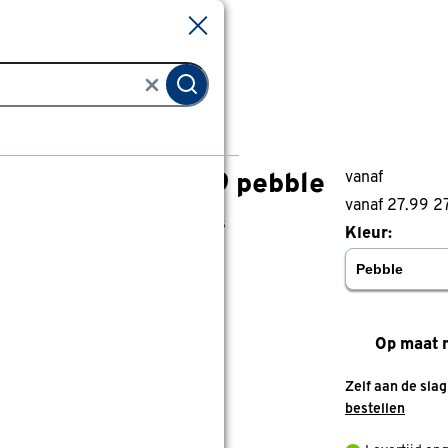
Sluiten
Sluiten
ordijn Mads 4919 pebble
vanaf
Gordijn Mads 4919 pebble
vanaf 27.99
2
4
klantreviews
reviews
Kleur:
4.8
1
5
4
4
Op maat 
Zelf aan de sla
bestellen