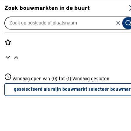
S
Zoek bouwmarkten in de buurt
Gordijnen
Gordijn Raf 5042 sand
0
klantreview
review
Rozenstraat 3
Vandaag open van {0} tot {1}
Vandaag gesloten
3772JH Amersfoort
+31 01234567
geselecteerd als mijn bouwmarkt
selecteer bouwmar
Meer over deze bouwmarkt