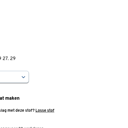
9
27
.
29
at maken
slag met deze stof?
Losse stof