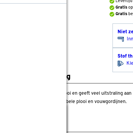
Levertij
Gratis
op
Gratis
be
Niet z
In
Stof t
Kl
roductomschrijving
e chenille stof is zacht, valt mooi en geeft veel uitstraling a
ens. Geschikt voor enkele, dubbele plooi en vouwgordijnen.
Sluiten
pecificaties