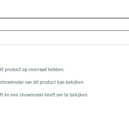
Home
Assortiment
Raamdecoratie
Gordijnen
G
 5046 sea green
aan je winkelwagen
it product op voorraad hebben.
 showmodel van dit product kan bekijken
ft én een showmodel heeft om te bekijken
misgegaan...
het niet mogelijke om meer exemplaren te bestellen.