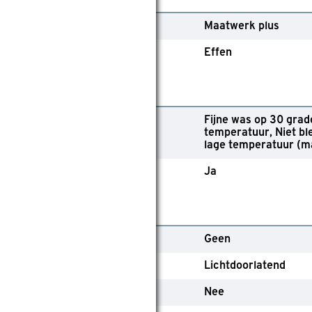
ollectie
Maatwerk plus
essin of effen
Effen
ebruik
Fijne was op 30 grad
asvoorschriften
temperatuur
Niet bl
lage temperatuur (m
eschikt voor wasmachine
Ja
echnische kenmerken
edieningsmethode
Geen
ate van verduistering
Lichtdoorlatend
ochtbestendig
Nee