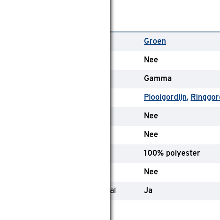
lgemeen
leurfamilie
Groen
eekleurende achterkant
Nee
erk
Gamma
ype
Plooigordijn
Ringgor
SC-keurmerk
Nee
randvertragend
Nee
amenstelling materiaal
100% polyester
nline only
Nee
evat (deels) gerecycled materiaal
Ja
lgemeen