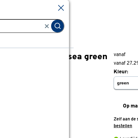
Sluiten
Sluiten
ordijn Raf 5046 sea green
vanaf
Gordijn Raf 5046 sea green
vanaf 27.2
0
klantreview
review
Kleur:
Op ma
Zelf aan de 
bestellen