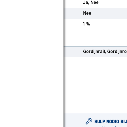
evoerd
Ja
Nee
solerend
Nee
rimptolerantie
1 %
emaining
ype ophangsysteem
Gordijnrail
Gordijnr
HULP NODIG BI