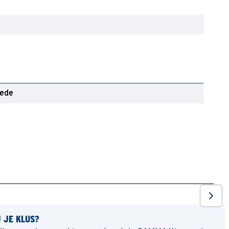
oede
J JE KLUS?