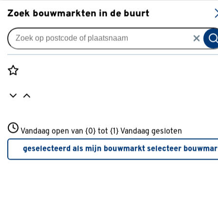
S
Zoek bouwmarkten in de buurt
Gordijnen
Gordijn Raf 5059 aluminum
0
klantreview
review
Rozenstraat 3
Vandaag open van {0} tot {1}
Vandaag gesloten
3772JH Amersfoort
+31 01234567
geselecteerd als mijn bouwmarkt
selecteer bouwmar
Meer over deze bouwmarkt