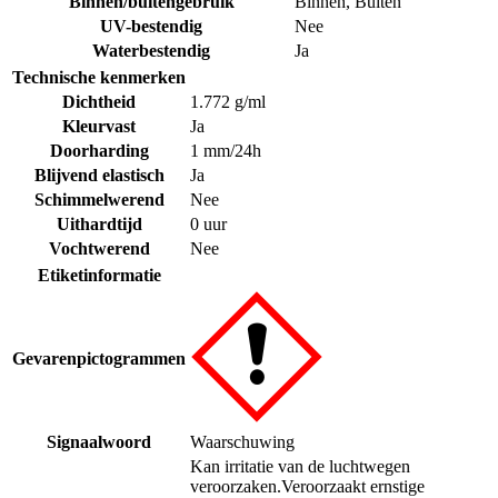
Binnen/buitengebruik
Binnen
,
Buiten
UV-bestendig
Nee
Waterbestendig
Ja
Technische kenmerken
Dichtheid
1.772 g/ml
Kleurvast
Ja
Doorharding
1 mm/24h
Blijvend elastisch
Ja
Schimmelwerend
Nee
Uithardtijd
0 uur
Vochtwerend
Nee
Etiketinformatie
Gevarenpictogrammen
Signaalwoord
Waarschuwing
Kan irritatie van de luchtwegen
veroorzaken.
Veroorzaakt ernstige