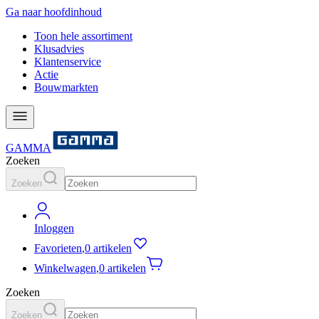
Ga naar hoofdinhoud
Toon hele assortiment
Klusadvies
Klantenservice
Actie
Bouwmarkten
GAMMA
Zoeken
Zoeken
Inloggen
Favorieten
,
0 artikelen
Winkelwagen
,
0 artikelen
Zoeken
Zoeken