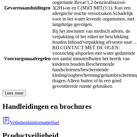
oogirritatie.
Bevat 1,2-benzisothiazool-
Gevarenaanduidingen
3(2H)-on en C(M)IT/MIT(3:1). Kan een
allergische reactie veroorzaken.
Schadelijk
voor in het water levende organismen, met
langdurige gevolgen.
Bij het inwinnen van medisch advies, de
verpakking of het etiket ter beschikking
houden.
Inhoud/verpakking afvoeren naar 
BIJ CONTACT MET DE OGEN:
voorzichtig afspoelen met water gedurende
Voorzorgsmaatregelen
een aantal minuten
Buiten het bereik van
kinderen houden.
Beschermende
handschoenen/beschermende
kleding/oogbescherming/gelaatsbeschermin
dragen.
Alleen buiten of in een goed
geventileerde ruimte gebruiken.
Lees meer
Handleidingen en brochures
Veiligheidsinformatieblad
Productveiligheid