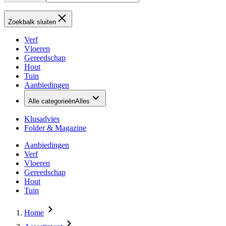
Zoekbalk sluiten
Verf
Vloeren
Gereedschap
Hout
Tuin
Aanbiedingen
Alle categorieën
Alles
Klusadvies
Folder & Magazine
Aanbiedingen
Verf
Vloeren
Gereedschap
Hout
Tuin
Home