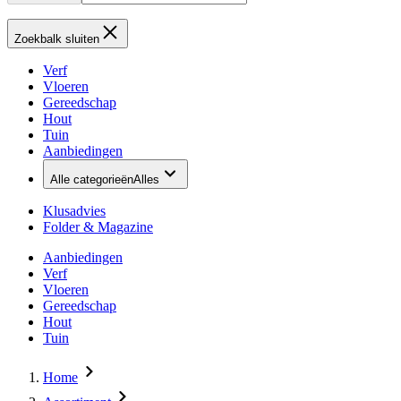
Zoekbalk sluiten
Verf
Vloeren
Gereedschap
Hout
Tuin
Aanbiedingen
Alle categorieën
Alles
Klusadvies
Folder & Magazine
Aanbiedingen
Verf
Vloeren
Gereedschap
Hout
Tuin
Home