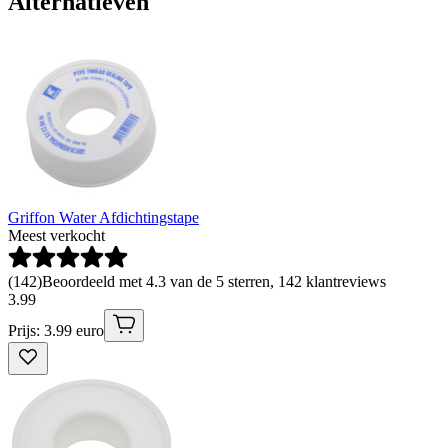
Alternatieven
Griffon Water Afdichtingstape
Meest verkocht
(
142
)
Beoordeeld met 4.3 van de 5 sterren, 142 klantreviews
3
.
99
Prijs: 3.99 euro