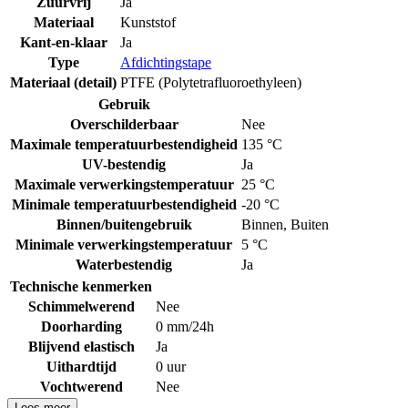
Zuurvrij
Ja
Materiaal
Kunststof
Kant-en-klaar
Ja
Type
Afdichtingstape
Materiaal (detail)
PTFE (Polytetrafluoroethyleen)
Gebruik
Overschilderbaar
Nee
Maximale temperatuurbestendigheid
135 °C
UV-bestendig
Ja
Maximale verwerkingstemperatuur
25 °C
Minimale temperatuurbestendigheid
-20 °C
Binnen/buitengebruik
Binnen
,
Buiten
Minimale verwerkingstemperatuur
5 °C
Waterbestendig
Ja
Technische kenmerken
Schimmelwerend
Nee
Doorharding
0 mm/24h
Blijvend elastisch
Ja
Uithardtijd
0 uur
Vochtwerend
Nee
Lees meer