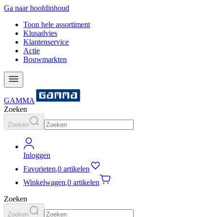
Ga naar hoofdinhoud
Toon hele assortiment
Klusadvies
Klantenservice
Actie
Bouwmarkten
GAMMA
Zoeken
Zoeken
Inloggen
Favorieten
,
0 artikelen
Winkelwagen
,
0 artikelen
Zoeken
Zoeken