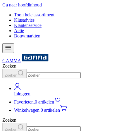
Ga naar hoofdinhoud
Toon hele assortiment
Klusadvies
Klantenservice
Actie
Bouwmarkten
GAMMA
Zoeken
Zoeken
Inloggen
Favorieten
,
0 artikelen
Winkelwagen
,
0 artikelen
Zoeken
Zoeken