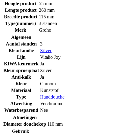
Hoogte product
55 mm
Lengte product
260 mm
Breedte product
115 mm
Type(nummer)
3 standen
Merk
Grohe
Algemeen
Aantal standen
3
Kleurfamilie
Zilver
Lijn
Vitalio Joy
KIWA keurmerk
Ja
Kleur sproeiplaat
Zilver
Anti-kalk
Ja
Kleur
Chroom
Materiaal
Kunststof
Type
Handdouche
Afwerking
Verchroomd
Waterbesparend
Nee
Afmetingen
Diameter douchekop
110 mm
Gebruik