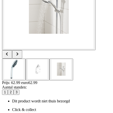
Prijs: 62.99 euro
62
.
99
Aantal standen
:
1
2
3
Dit product wordt niet thuis bezorgd
Click & collect