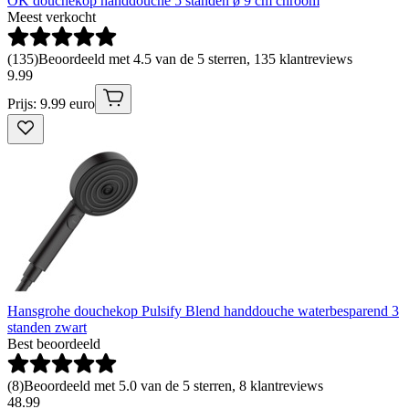
OK douchekop handdouche 5 standen ø 9 cm chroom
Meest verkocht
(
135
)
Beoordeeld met 4.5 van de 5 sterren, 135 klantreviews
9
.
99
Prijs: 9.99 euro
Hansgrohe douchekop Pulsify Blend handdouche waterbesparend 3
standen zwart
Best beoordeeld
(
8
)
Beoordeeld met 5.0 van de 5 sterren, 8 klantreviews
48
.
99