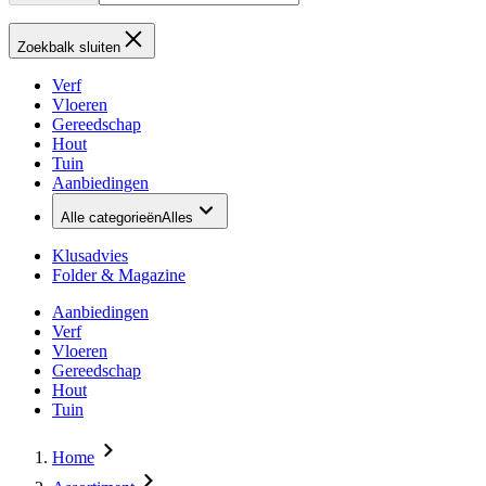
Zoekbalk sluiten
Verf
Vloeren
Gereedschap
Hout
Tuin
Aanbiedingen
Alle categorieën
Alles
Klusadvies
Folder & Magazine
Aanbiedingen
Verf
Vloeren
Gereedschap
Hout
Tuin
Home