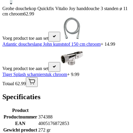
Grohe douchekop Quickfix Vitalio Joy handdouche 3 standen ø 11
cm chroom
62.99
Voeg product toe aan set
Atlantic doucheslang John kunststof 150 cm chroom
+ 14.99
Voeg product toe aan set
Tiger Splash scharnierstuk chroom
+ 9.99
Totaal 62.99
Specificaties
Product
Productnummer
374388
EAN
4005176872853
Gewicht product
272 gr