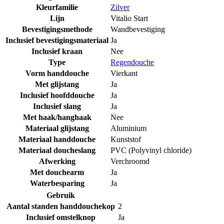
Kleurfamilie
Zilver
Lijn
Vitalio Start
Bevestigingsmethode
Wandbevestiging
Inclusief bevestigingsmateriaal
Ja
Inclusief kraan
Nee
Type
Regendouche
Vorm handdouche
Vierkant
Met glijstang
Ja
Inclusief hoofddouche
Ja
Inclusief slang
Ja
Met haak/hanghaak
Nee
Materiaal glijstang
Aluminium
Materiaal handdouche
Kunststof
Materiaal doucheslang
PVC (Polyvinyl chloride)
Afwerking
Verchroomd
Met douchearm
Ja
Waterbesparing
Ja
Gebruik
Aantal standen handdouchekop
2
Inclusief omstelknop
Ja