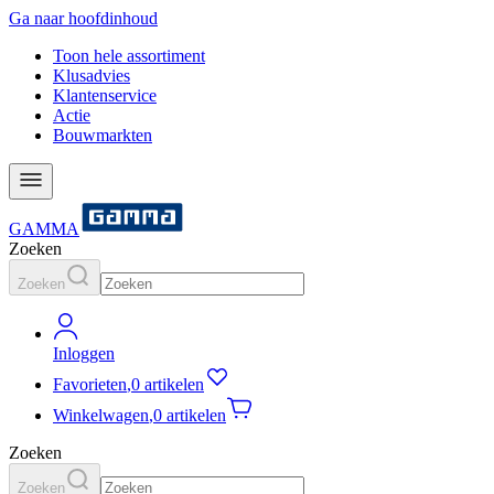
Ga naar hoofdinhoud
Toon hele assortiment
Klusadvies
Klantenservice
Actie
Bouwmarkten
GAMMA
Zoeken
Zoeken
Inloggen
Favorieten
,
0 artikelen
Winkelwagen
,
0 artikelen
Zoeken
Zoeken