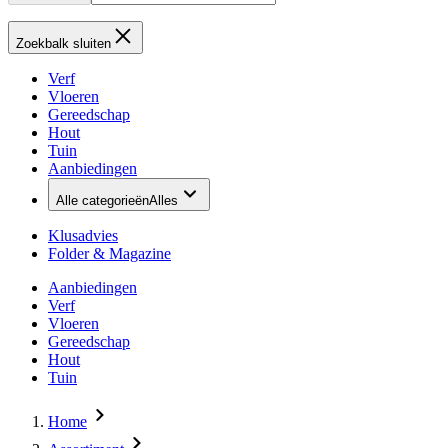
Zoekbalk sluiten
Verf
Vloeren
Gereedschap
Hout
Tuin
Aanbiedingen
Alle categorieën
Alles
Klusadvies
Folder & Magazine
Aanbiedingen
Verf
Vloeren
Gereedschap
Hout
Tuin
Home