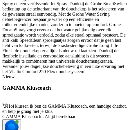
Spray en een verfrissende Jet Spray. Dankzij de Grohe SmartSwitch
bediening op de achterkant van de douchekop is het selecteren van
de gewenste straal eenvoudig. Met de Grohe Water Saving
debietbegrenzer bespaar je water op een efficiënte en
milieuvriendelijke manier, zonder in te boeten op comfort. Grohe
DreamSpray zorgt ervoor dat het water gelijkmatig over elk
sproeigaatje wordt verdeeld, zodat elke straal optimaal presteert. De
anti-kalk SpeedClean sproeigaatjes zorgen ervoor dat je geen last
hebt van kalkresten, terwijl de krasbestendige Grohe Long-Life
Finish de douchekop er altijd als nieuw uit laat zien. Dankzij de
flexibele installatie en eenvoudige aansluiting is dit systeem
makkelijk te combineren met universele douchemengkranen.
Verander jouw dagelijkse douchebeleving in een luxe ervaring met
het Vitalio Comfort 250 Flex douchesysteem!
Nieuw
GAMMA Kluscoach
👋
Hoi klusser, ik ben de GAMMA Kluscoach, een handige chatbot,
en help je graag met je klus.
GAMMA Kluscoach - Altijd bereikbaar