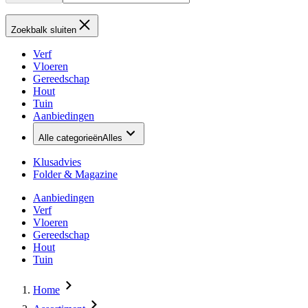
Zoekbalk sluiten
Verf
Vloeren
Gereedschap
Hout
Tuin
Aanbiedingen
Alle categorieën
Alles
Klusadvies
Folder & Magazine
Aanbiedingen
Verf
Vloeren
Gereedschap
Hout
Tuin
Home