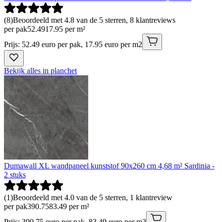
(
8
)
Beoordeeld met 4.8 van de 5 sterren, 8 klantreviews
per pak
52
.
49
17.95 per m²
Prijs: 52.49 euro per pak, 17.95 euro per m2
Bekijk alles in planchet
Dumawall XL wandpaneel kunststof 90x260 cm 4,68 m² Sardinia -
2 stuks
(
1
)
Beoordeeld met 4.0 van de 5 sterren, 1 klantreview
per pak
390
.
75
83.49 per m²
Prijs: 390.75 euro per pak, 83.49 euro per m2