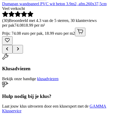
Dumapan wandpaneel PVC wit beton 3.9m2, afm.260x37,5cm
Veel verkocht
(
30
)
Beoordeeld met 4.3 van de 5 sterren, 30 klantreviews
per pak
74
.
08
18.99 per m²
Prijs: 74.08 euro per pak, 18.99 euro per m2
Klusadviezen
Bekijk onze handige
klusadviezen
Hulp nodig bij je klus?
Laat jouw klus uitvoeren door een klusexpert met de
GAMMA
Klusservice