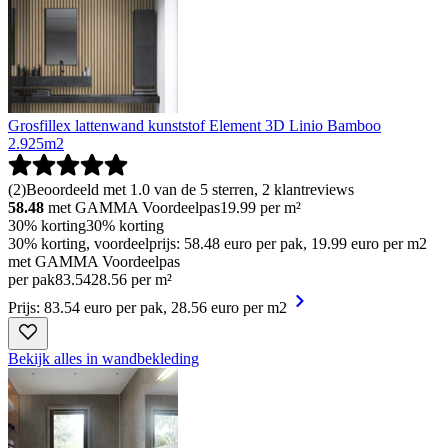
Grosfillex lattenwand kunststof Element 3D Linio Bamboo
2.925m2
(
2
)
Beoordeeld met 1.0 van de 5 sterren, 2 klantreviews
58.48
met GAMMA Voordeelpas
19.99
per m²
30% korting
30% korting
30% korting, voordeelprijs: 58.48 euro per pak, 19.99 euro per m2
met GAMMA Voordeelpas
per pak
83
.
54
28.56 per m²
Prijs: 83.54 euro per pak, 28.56 euro per m2
Bekijk alles in wandbekleding