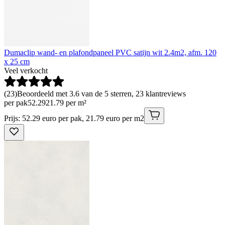
Dumaclip wand- en plafondpaneel PVC satijn wit 2.4m2, afm. 120
x 25 cm
Veel verkocht
(
23
)
Beoordeeld met 3.6 van de 5 sterren, 23 klantreviews
per pak
52
.
29
21.79 per m²
Prijs: 52.29 euro per pak, 21.79 euro per m2