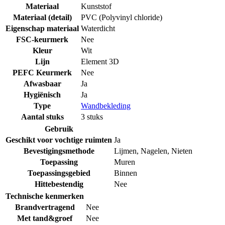
Materiaal
Kunststof
Materiaal (detail)
PVC (Polyvinyl chloride)
Eigenschap materiaal
Waterdicht
FSC-keurmerk
Nee
Kleur
Wit
Lijn
Element 3D
PEFC Keurmerk
Nee
Afwasbaar
Ja
Hygiënisch
Ja
Type
Wandbekleding
Aantal stuks
3 stuks
Gebruik
Geschikt voor vochtige ruimten
Ja
Bevestigingsmethode
Lijmen
,
Nagelen
,
Nieten
Toepassing
Muren
Toepassingsgebied
Binnen
Hittebestendig
Nee
Technische kenmerken
Brandvertragend
Nee
Met tand&groef
Nee