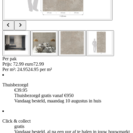
Per
pak
Prijs: 72.99 euro
72
.
99
Per
m²
:
24.95
24.95
per
m²
Thuisbezorgd
€39.95
Thuisbezorgd gratis vanaf €950
Vandaag besteld, maandag 10 augustus in huis
Click & collect
gratis
Vandaag besteld, al na een uur af te halen in jouw bouwmarkt