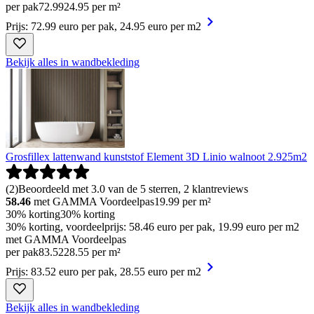
per pak
72
.
99
24.95 per m²
Prijs: 72.99 euro per pak, 24.95 euro per m2
Bekijk alles in wandbekleding
Grosfillex lattenwand kunststof Element 3D Linio walnoot 2.925m2
(
2
)
Beoordeeld met 3.0 van de 5 sterren, 2 klantreviews
58.46
met GAMMA Voordeelpas
19.99
per m²
30% korting
30% korting
30% korting, voordeelprijs: 58.46 euro per pak, 19.99 euro per m2
met GAMMA Voordeelpas
per pak
83
.
52
28.55 per m²
Prijs: 83.52 euro per pak, 28.55 euro per m2
Bekijk alles in wandbekleding