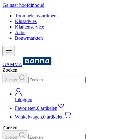
Ga naar hoofdinhoud
Toon hele assortiment
Klusadvies
Klantenservice
Actie
Bouwmarkten
GAMMA
Zoeken
Zoeken
Inloggen
Favorieten
,
0 artikelen
Winkelwagen
,
0 artikelen
Zoeken
Zoeken