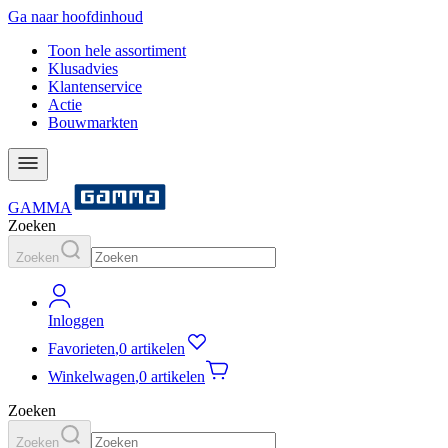
Ga naar hoofdinhoud
Toon hele assortiment
Klusadvies
Klantenservice
Actie
Bouwmarkten
GAMMA
Zoeken
Zoeken
Inloggen
Favorieten
,
0 artikelen
Winkelwagen
,
0 artikelen
Zoeken
Zoeken