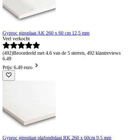
Gyproc gipsplaat AK 260 x 60 cm 12,5 mm
Veel verkocht
(
492
)
Beoordeeld met 4.6 van de 5 sterren, 492 klantreviews
6
.
49
Prijs: 6.49 euro
Gyproc gipsplaat plafondplaat RK 260 x 60cm 9,5 mm