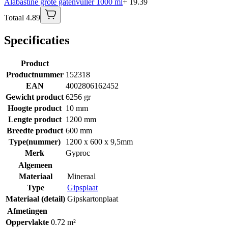
Alabastine grote gatenvuller 1000 ml
+ 19.39
Totaal 4.89
Specificaties
Product
Productnummer
152318
EAN
4002806162452
Gewicht product
6256 gr
Hoogte product
10 mm
Lengte product
1200 mm
Breedte product
600 mm
Type(nummer)
1200 x 600 x 9,5mm
Merk
Gyproc
Algemeen
Materiaal
Mineraal
Type
Gipsplaat
Materiaal (detail)
Gipskartonplaat
Afmetingen
Oppervlakte
0.72 m²