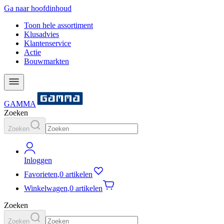
Ga naar hoofdinhoud
Toon hele assortiment
Klusadvies
Klantenservice
Actie
Bouwmarkten
GAMMA
Zoeken
Zoeken
Inloggen
Favorieten
,
0 artikelen
Winkelwagen
,
0 artikelen
Zoeken
Zoeken