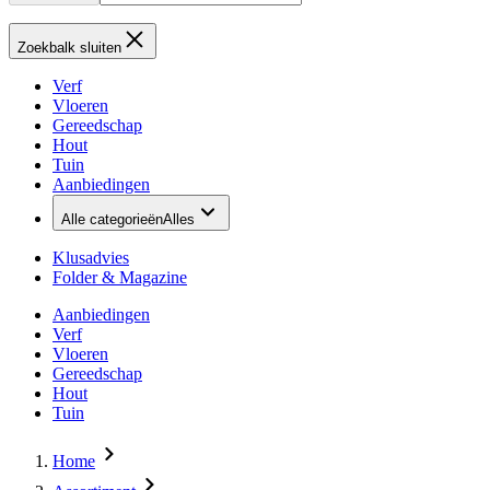
Zoekbalk sluiten
Verf
Vloeren
Gereedschap
Hout
Tuin
Aanbiedingen
Alle categorieën
Alles
Klusadvies
Folder & Magazine
Aanbiedingen
Verf
Vloeren
Gereedschap
Hout
Tuin
Home