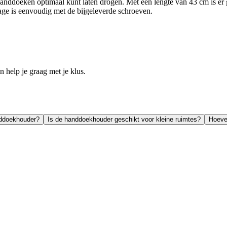
 je handdoeken optimaal kunt laten drogen. Met een lengte van 43 cm is 
age is eenvoudig met de bijgeleverde schroeven.
help je graag met je klus.
nddoekhouder?
Is de handdoekhouder geschikt voor kleine ruimtes?
Hoeve