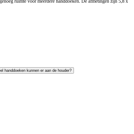
er genoeg ruimte voor meerdere handdoeken. De afmetingen zijn 5,8 x
el handdoeken kunnen er aan de houder?