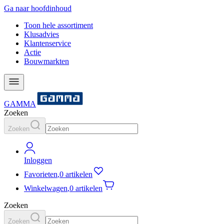
Ga naar hoofdinhoud
Toon hele assortiment
Klusadvies
Klantenservice
Actie
Bouwmarkten
GAMMA
Zoeken
Zoeken
Inloggen
Favorieten
,
0 artikelen
Winkelwagen
,
0 artikelen
Zoeken
Zoeken